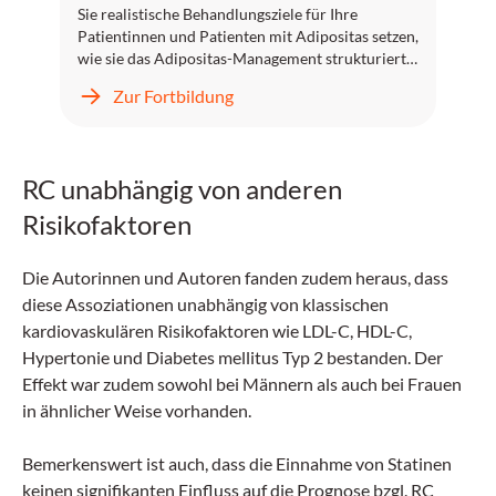
Sie realistische Behandlungsziele für Ihre
Patientinnen und Patienten mit Adipositas setzen,
wie sie das Adipositas-Management strukturiert
planen und umsetzen und welche Rolle
Zur Fortbildung
Ernährung, Bewegung sowie medikamentöse
Therapie nach den Empfehlungen der
Fachgesellschaften heute spielen.
RC unabhängig von anderen
Risikofaktoren
Die Autorinnen und Autoren fanden zudem heraus, dass
diese Assoziationen unabhängig von klassischen
kardiovaskulären Risikofaktoren wie LDL-C, HDL-C,
Hypertonie und Diabetes mellitus Typ 2 bestanden. Der
Effekt war zudem sowohl bei Männern als auch bei Frauen
in ähnlicher Weise vorhanden.
Bemerkenswert ist auch, dass die Einnahme von Statinen
keinen signifikanten Einfluss auf die Prognose bzgl. RC