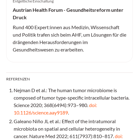
Entgeltliche Einschaltung
Austrian Health Forum - Gesundheitsreform unter
Druck
Rund 400 Expert:innen aus Medizin, Wissenschaft
und Politik trafen sich beim AHF, um Lösungen für die
drängenden Herausforderungen im
Gesundheitswesen zu erarbeiten.
REFERENZEN
Nejman D et al.: The human tumor microbiome is
composed of tumor type-specific intracellular bacteria.
Science 2020; 368(6494):973–980.
doi:
10.1126/science.aay9189
.
Galeano Niño JL et al.: Effect of the intratumoral
microbiota on spatial and cellular heterogeneity in
cancer. Nature Med 2022; 611(7937):810–817.
doi: