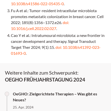
10.1038/s41586-022-05435-0
.
Fu A et al.: Tumor-resident intracellular microbiota
promotes metastatic colonization in breast cancer. Cell
2022; 185(8):1356–1372.e26.
doi:
10.1016/j.cell.2022.02.027
.
Cao Y et al.: Intratumoural microbiota: a new frontier in
cancer development and therapy. Signal Transduct
Target Ther 2024; 9(1):15.
doi: 10.1038/s41392-023-
01693-0
.
Weitere Inhalte zum Schwerpunkt:
OEGHO FRÜHJAHRSTAGUNG 2024
OeGHO: Zielgerichtete Therapien – Was gibt es
Neues?
25. Apr. 2024