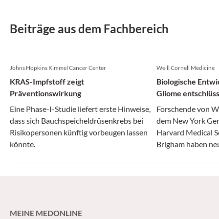
Beiträge aus dem Fachbereich
Johns Hopkins Kimmel Cancer Center
Weill Cornell Medicine
KRAS-Impfstoff zeigt
Biologische Entwi
Präventionswirkung
Gliome entschlüss
Eine Phase-I-Studie liefert erste Hinweise,
Forschende von We
dass sich Bauchspeicheldrüsenkrebs bei
dem New York Gen
Risikopersonen künftig vorbeugen lassen
Harvard Medical S
könnte.
Brigham haben neue
Entstehung aggre
gewonnen.
MEINE MEDONLINE