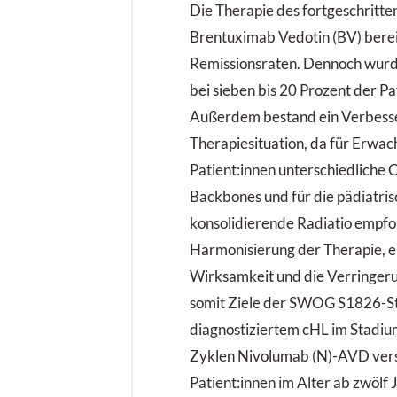
Die Therapie des fortgeschritte
Brentuximab Vedotin (BV) berei
Remissionsraten. Dennoch wurd
bei sieben bis 20 Prozent der P
Außerdem bestand ein Verbess
Therapiesituation, da für Erwac
Patient:innen unterschiedliche
Backbones und für die pädiatrisc
konsolidierende Radiatio empfo
Harmonisierung der Therapie, e
Wirksamkeit und die Verringeru
somit Ziele der SWOG S1826-Stu
diagnostiziertem cHL im Stadium
Zyklen Nivolumab (N)-AVD ver
Patient:innen im Alter ab zwölf