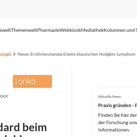
swelt
Themenwelt
Pharmazie
Webkiosk
Mediathek
Kolumnen und 
ologie
Neuer Erstlinienstandard beim klassischen Hodgkin-Lymphom
LOGY
Aktuelle News
Praxis gründen - 
Finden Sie hier de
der Forschung sow
ndard beim
Informationen.