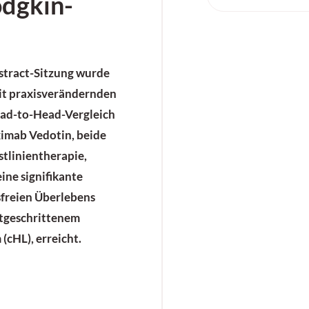
odgkin-
stract-Sitzung wurde
it praxisverändernden
ead-to-Head-Vergleich
imab Vedotin, beide
stlinientherapie,
ine signifikante
sfreien Überlebens
rtgeschrittenem
cHL), erreicht.