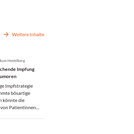
Weitere Inhalte
nikum Heidelberg
echende Impfung
tumoren
ge Impfstrategie
mmte bösartige
 könnte die
von Patientinnen
en grundlegend