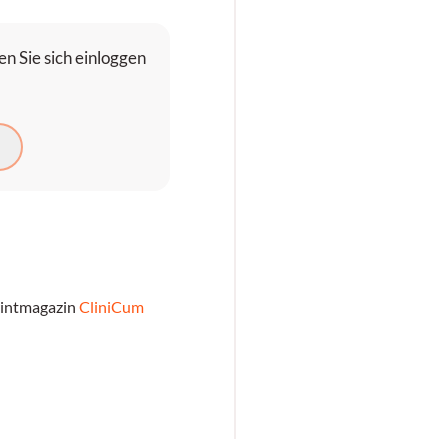
n Sie sich einloggen
N
rintmagazin
CliniCum