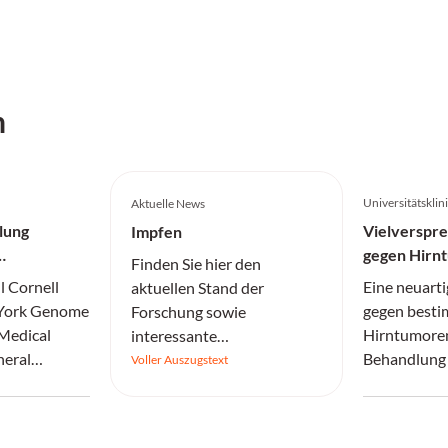
h
Universitätskli
Aktuelle News
lung
Vielverspr
Impfen
gegen Hirn
Finden Sie hier den
l Cornell
Eine neuarti
aktuellen Stand der
 York Genome
gegen besti
Forschung sowie
 Medical
Hirntumoren
interessante
neral
Behandlung 
Informationen.
Voller Auszugstext
Einblicke in
und Patient
essiver IDH-
verbessern.