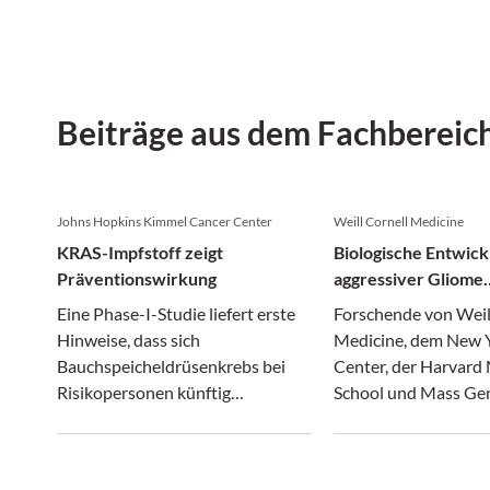
Beiträge aus dem Fachbereic
Johns Hopkins Kimmel Cancer Center
Weill Cornell Medicine
KRAS-Impfstoff zeigt
Biologische Entwick
Präventionswirkung
aggressiver Gliome
entschlüsselt
Eine Phase-I-Studie liefert erste
Forschende von Weil
Hinweise, dass sich
Medicine, dem New
Bauchspeicheldrüsenkrebs bei
Center, der Harvard
Risikopersonen künftig
School und Mass Ge
vorbeugen lassen könnte.
Brigham haben neue 
die Entstehung aggr
Gliome gewonnen.