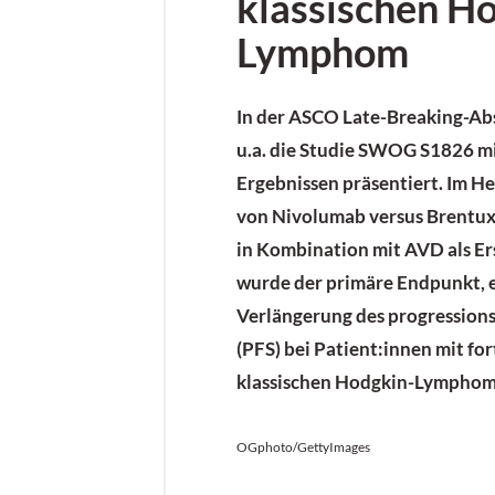
klassischen H
Lymphom
In der ASCO Late-Breaking-Ab
u.a. die Studie SWOG S1826 m
Ergebnissen präsentiert. Im H
von Nivolumab versus Brentux
in Kombination mit AVD als Er
wurde der primäre Endpunkt, e
Verlängerung des progression
(PFS) bei Patient:innen mit fo
klassischen Hodgkin-Lymphom (
OGphoto/GettyImages