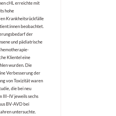
nen cHL erreichte mit
ts hohe
en Krankheitsrückfälle
atient:innen beobachtet.
erungsbedarf der
hsene und pädiatrische
 Chemotherapie-
he Klientel eine
hlen wurden. Die
ine Verbesserung der
ng von Toxizität waren
die, die bei neu
 III–IV jeweils sechs
sus BV-AVD bei
 Jahren untersuchte.