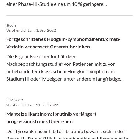
einer Phase-III-Studie eine um 10 % geringere
Wahrscheinlichkeit für ein Rezidiv.
Studie
Veröffentlicht am:
1. Sep. 2022
Fortgeschrittenes Hodgkin-Lymphom:Brentuximab-
Vedotin verbessert Gesamtüberleben
Die Ergebnisse einer fünfjährigen
Nachbeobachtungsstudie* von Patienten mit zuvor
unbehandeltem klassischem Hodgkin-Lymphom im
Stadium III oder IV zeigten unter anderem langfristige
Vorteile für das progressionsfreie Überleben bei einer
Erstlinientherapie mit Brentuximab-Vedotin und
EHA 2022
Chemotherapie.
Veröffentlicht am:
21. Juni 2022
Mantelzellkarzinom: Ibrutinib verlängert
progressionsfreies Überleben
Der Tyrosinkinaseinhibitor Ibrutinib bewährt sich in der
Phase-III-Studie SHINE in Kombination mit Bendamustin-