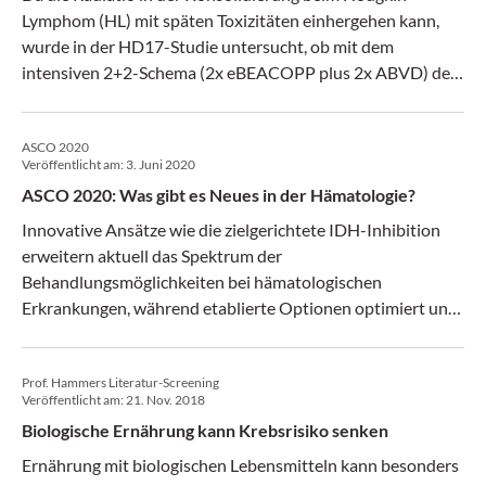
Lymphom (HL) mit späten Toxizitäten einhergehen kann,
wurde in der HD17-Studie untersucht, ob mit dem
intensiven 2+2-Schema (2x eBEACOPP plus 2x ABVD) der
Deutschen Hodgkin-Studiengruppe (GHSG) die
Bestrahlung bei Patienten mit negativem PET/CT nach den
ASCO 2020
vier Chemotherapiezyklen ausgespart werden könnte.
Veröffentlicht am:
3. Juni 2020
ASCO 2020: Was gibt es Neues in der Hämatologie?
Innovative Ansätze wie die zielgerichtete IDH-Inhibition
erweitern aktuell das Spektrum der
Behandlungsmöglichkeiten bei hämatologischen
Erkrankungen, während etablierte Optionen optimiert und
in neuen Settings getestet werden.
Prof. Hammers Literatur-Screening
Veröffentlicht am:
21. Nov. 2018
Biologische Ernährung kann Krebsrisiko senken
Ernährung mit biologischen Lebensmitteln kann besonders