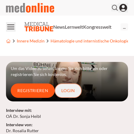
medonline
News
Lernwelt
Kongresswelt
...
Innere Medizin
Hämatologie und internistische Onkologie
Um das Video zu sehen, loggen Sie sich bitte ein oder
registrieren Sie sich kostenlos.
REGISTRIEREN
LOGIN
Interview mit
:
OÄ Dr. Sonja Heibl
Interview von
:
Dr. Rosalia Rutter