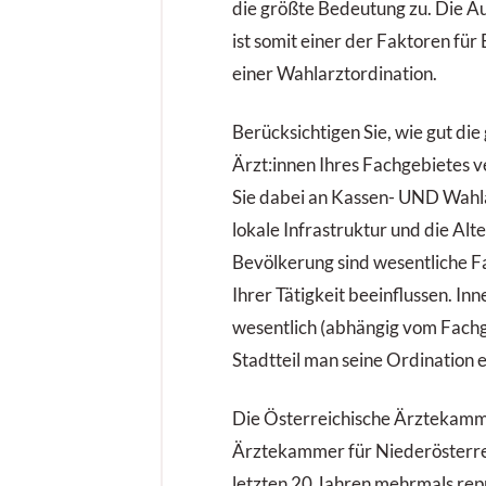
p
die größte Bedeutung zu. Die A
z
ist somit einer der Faktoren für
einer Wahlarztordination.
Berücksichtigen Sie, wie gut die
Ärzt:innen Ihres Fachgebietes v
Sie dabei an Kassen- UND Wahlä
lokale Infrastruktur und die Alt
Bevölkerung sind wesentliche Fa
Ihrer Tätigkeit beeinflussen. Inn
wesentlich (abhängig vom Fachg
Stadtteil man seine Ordination e
Die Österreichische Ärztekamm
Ärztekammer für Niederösterre
letzten 20 Jahren mehrmals rep