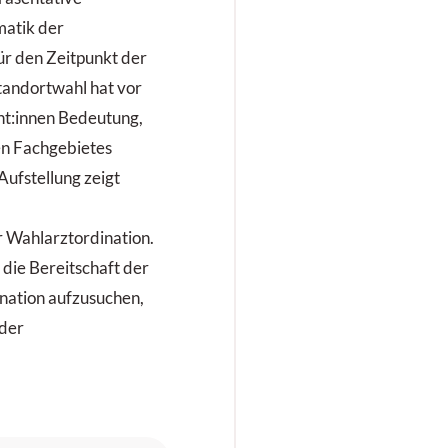
matik der
ür den Zeitpunkt der
tandortwahl hat vor
ent:innen Bedeutung,
en Fachgebietes
ufstellung zeigt
r Wahlarztordination.
 die Bereitschaft der
nation aufzusuchen,
 der