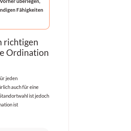
 Vorher überlegen,
endigen Fähigkeiten
 richtigen
ne Ordination
für jeden
rlich auch für eine
Standortwahl ist jedoch
ation ist