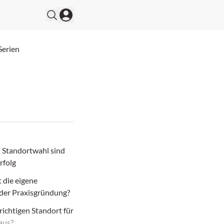
Serien
d Standortwahl sind
rfolg
t die eigene
 der Praxisgründung?
richtigen Standort für
aus?