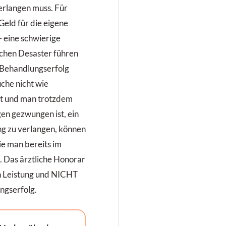
verlangen muss. Für
 Geld für die eigene
– eine schwierige
ichen Desaster führen
 Behandlungserfolg
che nicht wie
tt und man trotzdem
en gezwungen ist, ein
ung zu verlangen, können
ie man bereits im
s. Das ärztliche Honorar
en Leistung und NICHT
ngserfolg.