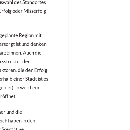
rogredientem Fieber
uswahl des Standortes
urück.
 Erfolg oder Misserfolg
 geplante Region mit
ersorgt ist und denken
rzt:innen. Auch die
ersstruktur der
ktoren, die den Erfolg
erhalb einer Stadt ist es
ebiet), in welchem
röffnet.
er und die
ich haben in den
räsentative