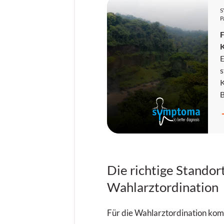
P
F
E
s
K
E
N
w
b
e
j
Die richtige Standor
s
Wahlarztordination
u
E
Für die Wahlarztordination ko