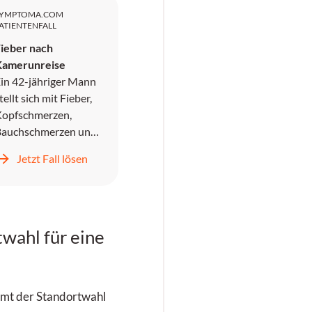
SYMPTOMA.COM
ATIENTENFALL
ieber nach
Kamerunreise
in 42-jähriger Mann
tellt sich mit Fieber,
opfschmerzen,
Bauchschmerzen und
rbrechen in der
Jetzt Fall lösen
otaufnahme vor. Er
ird symptomatisch
ehandelt und
ntlassen, kehrt
edoch zwei Tage
twahl für eine
päter mit
nstillbarem
rbrechen,
mmt der Standortwahl
Kopfschmerzen und