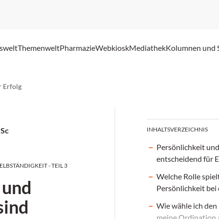
swelt
Themenwelt
Pharmazie
Webkiosk
Mediathek
Kolumnen und 
 Erfolg
MSc
INHALTSVERZEICHNIS
Persönlichkeit un
entscheidend für E
LBSTÄNDIGKEIT - TEIL 3
Welche Rolle spiel
 und
Persönlichkeit bei
sind
Wie wähle ich den 
meine Ordination 