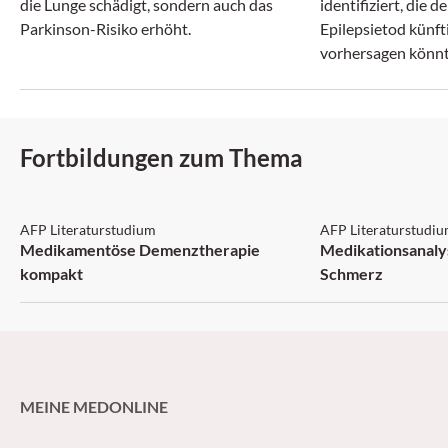
die Lunge schädigt, sondern auch das
identifiziert, die d
Parkinson-Risiko erhöht.
Epilepsietod künft
vorhersagen könnt
Fortbildungen zum Thema
AFP: 3 Punkte
AFP: 1 Punkt
AFP Literaturstudium
AFP Literaturstudi
Medikamentöse Demenztherapie
Medikationsanaly
kompakt
Schmerz
MEINE MEDONLINE