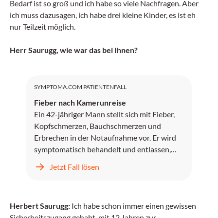
Bedarf ist so groß und ich habe so viele Nachfragen. Aber
ich muss dazusagen, ich habe drei kleine Kinder, es ist eh
nur Teilzeit möglich.
Herr Saurugg, wie war das bei Ihnen?
SYMPTOMA.COM PATIENTENFALL
Fieber nach Kamerunreise
Ein 42-jähriger Mann stellt sich mit Fieber,
Kopfschmerzen, Bauchschmerzen und
Erbrechen in der Notaufnahme vor. Er wird
symptomatisch behandelt und entlassen,
kehrt jedoch zwei Tage später mit
Jetzt Fall lösen
unstillbarem Erbrechen, Kopfschmerzen und
progredientem Fieber zurück.
Herbert Saurugg:
Ich habe schon immer einen gewissen
Sicherheitszugang gehabt, mit 12 Jahren zur