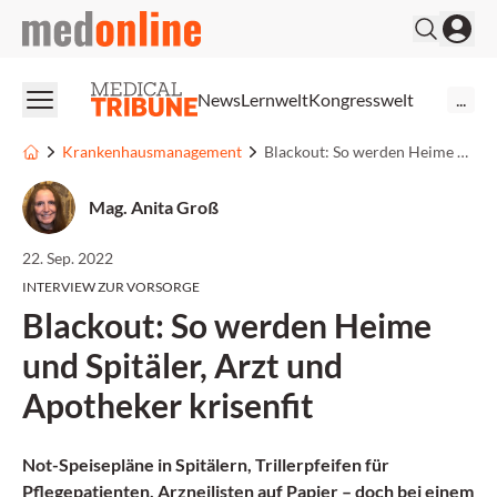
medonline
News
Lernwelt
Kongresswelt
...
Krankenhausmanagement
Blackout: So werden Heime und Spitäler, Arzt und Apotheker krisenfit
Mag. Anita Groß
22. Sep. 2022
INTERVIEW ZUR VORSORGE
Blackout: So werden Heime
und Spitäler, Arzt und
Apotheker krisenfit
Not-Speisepläne in Spitälern, Trillerpfeifen für
Pflegepatienten, Arzneilisten auf Papier – doch bei einem