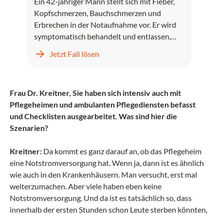
Ein 42-jähriger Mann stellt sich mit Fieber,
Kopfschmerzen, Bauchschmerzen und
Erbrechen in der Notaufnahme vor. Er wird
symptomatisch behandelt und entlassen,
kehrt jedoch zwei Tage später mit
Jetzt Fall lösen
unstillbarem Erbrechen, Kopfschmerzen und
progredientem Fieber zurück.
Frau Dr. Kreitner, Sie haben sich intensiv auch mit
Pflegeheimen und ambulanten Pflegediensten befasst
und Checklisten ausgearbeitet. Was sind hier die
Szenarien?
Kreitner:
Da kommt es ganz darauf an, ob das Pflegeheim
eine Notstromversorgung hat. Wenn ja, dann ist es ähnlich
wie auch in den Krankenhäusern. Man versucht, erst mal
weiterzumachen. Aber viele haben eben keine
Notstromversorgung. Und da ist es tatsächlich so, dass
innerhalb der ersten Stunden schon Leute sterben könnten,