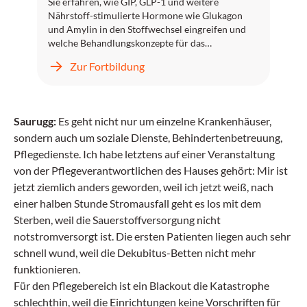
Sie erfahren, wie GIP, GLP-1 und weitere
Nährstoff-stimulierte Hormone wie Glukagon
und Amylin in den Stoffwechsel eingreifen und
welche Behandlungskonzepte für das
Management von Typ-2-Diabetes daraus
Zur Fortbildung
abgeleitet werden.
Sie erfahren weiters, welche glykämischen und
nicht-glykämischen Effekte von GIP und GLP-1
therapeutisch relevant sind und welche HbA1c-
Saurugg:
Es geht nicht nur um einzelne Krankenhäuser,
und Gewichtsreduktionen in klinischen Studien
sondern auch um soziale Dienste, Behindertenbetreuung,
mit GLP-1-Rezeptoragonisten (RA) und mit dem
dualen GIP/GLP-1-RA Tirzepatid in klinischen
Pflegedienste. Ich habe letztens auf einer Veranstaltung
Studien erreicht wurden. Der Stellenwert von
von der Pflegeverantwortlichen des Hauses gehört: Mir ist
modernen inkretinbasierten Therapien in
jetzt ziemlich anders geworden, weil ich jetzt weiß, nach
aktuellen Leitlinien wird diskutiert und anhand
einer halben Stunde Stromausfall geht es los mit dem
von Fallbeispielen veranschaulicht.
Sterben, weil die Sauerstoffversorgung nicht
notstromversorgt ist. Die ersten Patienten liegen auch sehr
schnell wund, weil die Dekubitus-Betten nicht mehr
funktionieren.
Für den Pflegebereich ist ein Blackout die Katastrophe
schlechthin, weil die Einrichtungen keine Vorschriften für