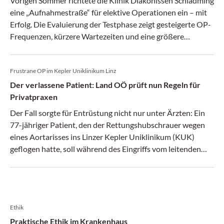
Vorigen Sommer richtete die Klinik Diakonissen Schladming
schon in die Gewohnheitsfalle tappten.
eine „Aufnahmestraße“ für elektive Operationen ein – mit
Erfolg. Die Evaluierung der Testphase zeigt gesteigerte OP-
Frequenzen, kürzere Wartezeiten und eine größere
Zufriedenheit bei Patienten – und Personal. Die
tagesklinischen Operationen verzeichneten im monatlichen
Frustrane OP im Kepler Uniklinikum Linz
Schnitt ein Plus von 50 Prozent.
Der verlassene Patient: Land OÖ prüft nun Regeln für
Privatpraxen
Der Fall sorgte für Entrüstung nicht nur unter Ärzten: Ein
77-jähriger Patient, den der Rettungshubschrauer wegen
eines Aortarisses ins Linzer Kepler Uniklinikum (KUK)
geflogen hatte, soll während des Eingriffs vom leitenden
Operateur verlassen worden sein – in Richtung
Privatpraxis. Es kam zu Komplikationen, der Patient starb
noch am selben Tag. Eine interne Obduktion ergab einen
Hinterwandinfarkt, die Ergebnisse der
Ethik
gerichtsmedizinischen Obduktion sind noch ausständig.
Das KUK entließ den Mediziner, das Land Oberösterreich
Praktische Ethik im Krankenhaus