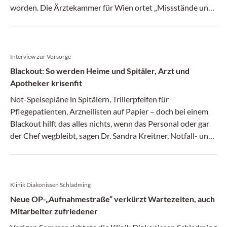
worden. Die Ärztekammer für Wien ortet „Missstände und
Chaos“. Die Stadt Wien hat die Innenrevision hingeschickt
und stellt Patientengefährdungen in Abrede.
Interview zur Vorsorge
Blackout: So werden Heime und Spitäler, Arzt und
Apotheker krisenfit
Not-Speisepläne in Spitälern, Trillerpfeifen für
Pflegepatienten, Arzneilisten auf Papier – doch bei einem
Blackout hilft das alles nichts, wenn das Personal oder gar
der Chef wegbleibt, sagen Dr. Sandra Kreitner, Notfall- und
Krisenmanagerin in Bayern, und Herbert Saurugg,
Präsident der Österreichischen Gesellschaft für
Krisenvorsorge (GfKV). Das Um und Auf ist daher die
persönliche Vorsorge. Wie dann auch die organisatorische
Klinik Diakonissen Schladming
Vorbereitung samt Sicherheitsthemen leichter gelingt,
Neue OP-„Aufnahmestraße“ verkürzt Wartezeiten, auch
erklären die inzwischen sehr gefragten Fachleute im
Mitarbeiter zufriedener
Doppelinterview, nicht ohne zu verraten, wo sie selbst