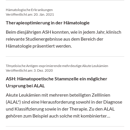
Hämatologische Erkrankungen
Veröffentlicht am:
20. Jän. 2021
Therapieoptimierung in der Hämatologie
Beim diesjährigen ASH konnten, wie in jedem Jahr, klinisch
relevante Studienergebnisse aus dem Bereich der
Hämatologie präsentiert werden.
T/myeloische Antigen-exprimierende mehrdeutige Akute Leukämien
Veröffentlicht am:
3. Dez. 2020
ASH: Hämatopoetische Stammzelle ein möglicher
Ursprung bei ALAL
Akute Leukämien mit mehreren beteiligten Zelllinien
(ALAL*) sind eine Herausforderung sowohl in der Diagnose
und Klassifizierung sowie in der Therapie. Zu den ALAL
gehören zum Beispiel auch solche mit kombinierter
Expression von myeloiden Zellen, Zellen der T-Zelllinie und
Stammzellmarker (MPAL**) oder die frühe T-Zell-Vorläufer