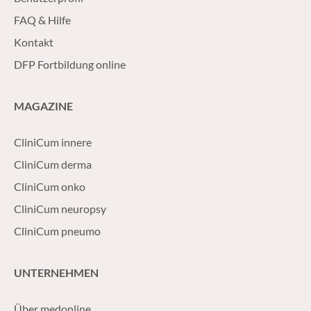
FAQ & Hilfe
Kontakt
DFP Fortbildung online
MAGAZINE
CliniCum innere
CliniCum derma
CliniCum onko
CliniCum neuropsy
CliniCum pneumo
UNTERNEHMEN
Über medonline