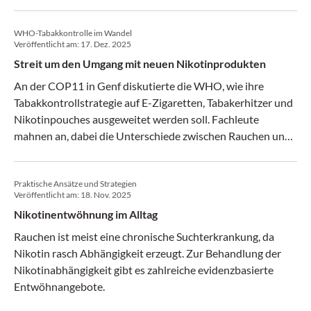
WHO-Tabakkontrolle im Wandel
Veröffentlicht am:
17. Dez. 2025
Streit um den Umgang mit neuen Nikotinprodukten
An der COP11 in Genf diskutierte die WHO, wie ihre
Tabakkontrollstrategie auf E-Zigaretten, Tabakerhitzer und
Nikotinpouches ausgeweitet werden soll. Fachleute
mahnen an, dabei die Unterschiede zwischen Rauchen und
Nikotinkonsum stärker zu berücksichtigen – und das
Potenzial der Schadensminderung evidenzbasiert zu
Praktische Ansätze und Strategien
prüfen.
Veröffentlicht am:
18. Nov. 2025
Nikotinentwöhnung im Alltag
Rauchen ist meist eine chronische Suchterkrankung, da
Nikotin rasch Abhängigkeit erzeugt. Zur Behandlung der
Nikotinabhängigkeit gibt es zahlreiche evidenzbasierte
Entwöhnangebote.