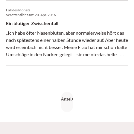
Fall des Monats
Veröffentlicht am:
20. Apr. 2016
Ein blutiger Zwischenfall
„Ich habe öfter Nasenbluten, aber normalerweise hört das
nach spätestens einer halben Stunde wieder auf. Aber heute
wird es einfach nicht besser. Meine Frau hat mir schon kalte
Umschläge in den Nacken gelegt – sie meinte das helfe –
aber das hat auch nichts gebracht. Warum hört das denn
gar nicht auf zu bluten?“ Die Inspektion der Nase gestaltet
sich äußerst schwierig aufgrund der starken Blutung, so
dass Sie die Lokalisation nicht klar festmachen können. RR
180/90 mmHg, P 85, Temp: 36,8°C. Welche Maßnahmen
ergreifen Sie, um Ihrem Patienten zu helfen? (ärztemagazin
06/2016)