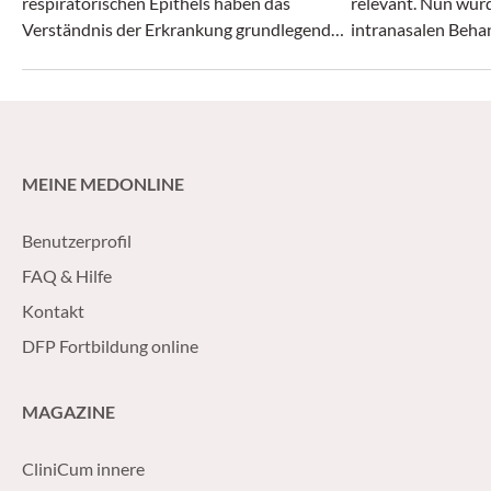
respiratorischen Epithels haben das
relevant. Nun wur
Verständnis der Erkrankung grundlegend
intranasalen Beha
verändert. Neben der etablierten
Kochsalzlösung im 
funktionell endoskopischen
untersucht.
Nasennebenhöhlenchirurgie stehen heute
mehrere zielgerichtete Biologika zur
Verfügung, die eine zunehmend
MEINE MEDONLINE
personalisierte Behandlung ermöglichen.
Benutzerprofil
FAQ & Hilfe
Kontakt
DFP Fortbildung online
MAGAZINE
CliniCum innere