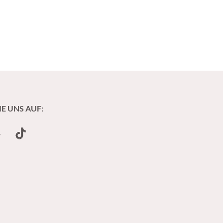
IE UNS AUF:
undCloud
TikTok