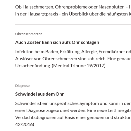
Ob Halsschmerzen, Ohrenprobleme oder Nasenbluten –
in der Hausarztpraxis - ein Überblick über d
Ohrenschmerzen
Auch Zoster kann sich aufs Ohr schlagen
Infektion beim Baden, Erkältung, Allergie, Fremdkörper 
Auslöser von Ohrenschmerzen sind zahlreich. Eine genaue
Ursachenfindung. (Medical Tribune 19/2017)
Diagnose
Schwindel aus dem Ohr
Schwindel ist ein unspezifisches Symptom und kann in der Hausarztpraxis oft nicht beweisend
einer Diagnose zugeordnet werden. Eine neue Leitlinie gibt Orientierung für das Stellen von
Verdachtsdiagnosen auf Basis einer genauen und strukturierten Anamnese. (Medica
42/2016)