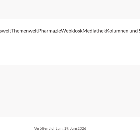
swelt
Themenwelt
Pharmazie
Webkiosk
Mediathek
Kolumnen und 
Veröffentlicht am:
19. Juni 2026