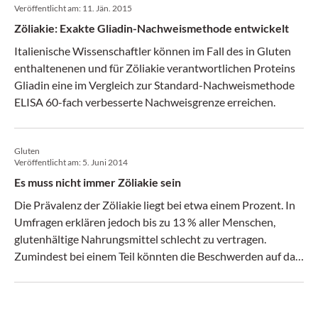
Veröffentlicht am:
11. Jän. 2015
Zöliakie: Exakte Gliadin-Nachweismethode entwickelt
Italienische Wissenschaftler können im Fall des in Gluten
enthaltenenen und für Zöliakie verantwortlichen Proteins
Gliadin eine im Vergleich zur Standard-Nachweismethode
ELISA 60-fach verbesserte Nachweisgrenze erreichen.
Gluten
Veröffentlicht am:
5. Juni 2014
Es muss nicht immer Zöliakie sein
Die Prävalenz der Zöliakie liegt bei etwa einem Prozent. In
Umfragen erklären jedoch bis zu 13 % aller Menschen,
glutenhältige Nahrungsmittel schlecht zu vertragen.
Zumindest bei einem Teil könnten die Beschwerden auf das
relativ neue Krankheitsbild der Nicht­Zöliakie-bedingten
Gluten-Sensitivität zurückzuführen sein. (Medical Tribune
23/2014)