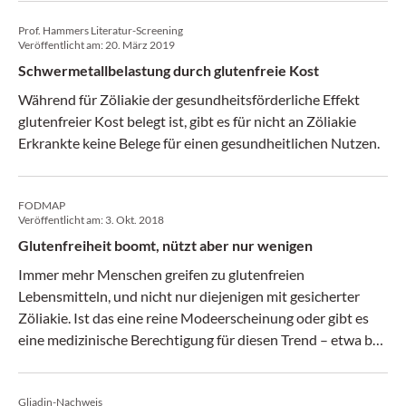
Diagnose und Management der refraktären Zöliakie
Prof. Hammers Literatur-Screening
herausgegeben.
Veröffentlicht am:
20. März 2019
Schwermetallbelastung durch glutenfreie Kost
Während für Zöliakie der gesundheitsförderliche Effekt
glutenfreier Kost belegt ist, gibt es für nicht an Zöliakie
Erkrankte keine Belege für einen gesundheitlichen Nutzen.
FODMAP
Veröffentlicht am:
3. Okt. 2018
Glutenfreiheit boomt, nützt aber nur wenigen
Immer mehr Menschen greifen zu glutenfreien
Lebensmitteln, und nicht nur diejenigen mit gesicherter
Zöliakie. Ist das eine reine Modeerscheinung oder gibt es
eine medizinische Berechtigung für diesen Trend – etwa bei
Reizdarmpatienten?
Gliadin-Nachweis