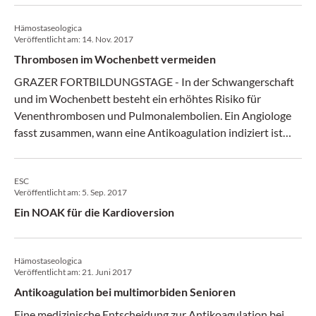
Hämostaseologica
Veröffentlicht am:
14. Nov. 2017
Thrombosen im Wochenbett vermeiden
GRAZER FORTBILDUNGSTAGE - In der Schwangerschaft
und im Wochenbett besteht ein erhöhtes Risiko für
Venenthrombosen und Pulmonalembolien. Ein Angiologe
fasst zusammen, wann eine Antikoagulation indiziert ist
und welche Substanzen dafür infrage kommen. (Medical
Tribune 45/17)
ESC
Veröffentlicht am:
5. Sep. 2017
Ein NOAK für die Kardioversion
Hämostaseologica
Veröffentlicht am:
21. Juni 2017
Antikoagulation bei multimorbiden Senioren
Eine medizinische Entscheidung zur Antikoagulation bei