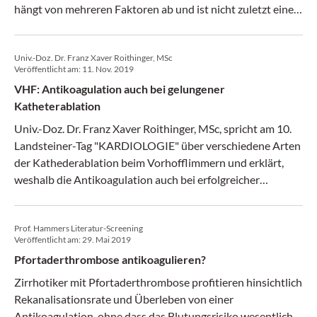
hängt von mehreren Faktoren ab und ist nicht zuletzt eine
individuelle Abwägung zwischen Nutzen und Risiko.
Univ.-Doz. Dr. Franz Xaver Roithinger, MSc
Veröffentlicht am:
11. Nov. 2019
VHF: Antikoagulation auch bei gelungener
Katheterablation
Univ.-Doz. Dr. Franz Xaver Roithinger, MSc, spricht am 10.
Landsteiner-Tag "KARDIOLOGIE" über verschiedene Arten
der Kathederablation beim Vorhofflimmern und erklärt,
weshalb die Antikoagulation auch bei erfolgreicher
Ablation weitergeführt werden sollte.
Prof. Hammers Literatur-Screening
Veröffentlicht am:
29. Mai 2019
Pfortaderthrombose antikoagulieren?
Zirrhotiker mit Pfortaderthrombose profitieren hinsichtlich
Rekanalisationsrate und Überleben von einer
Antikoagulation, ohne dass das Blutungsrisiko wesentlich