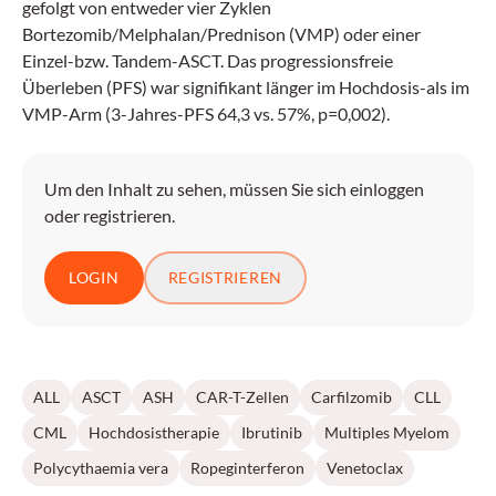
gefolgt von entweder vier Zyklen
Bortezomib/Melphalan/Prednison (VMP) oder einer
Einzel-bzw. Tandem-ASCT. Das progressionsfreie
Überleben (PFS) war signifikant länger im Hochdosis-als im
VMP-Arm (3-Jahres-PFS 64,3 vs. 57%, p=0,002).
Um den Inhalt zu sehen, müssen Sie sich einloggen
oder registrieren.
LOGIN
REGISTRIEREN
ALL
ASCT
ASH
CAR-T-Zellen
Carfilzomib
CLL
CML
Hochdosistherapie
Ibrutinib
Multiples Myelom
Polycythaemia vera
Ropeginterferon
Venetoclax