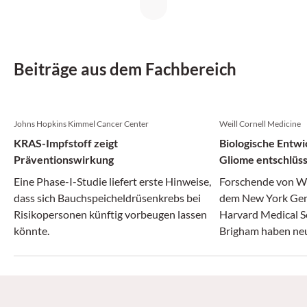
Beiträge aus dem Fachbereich
Johns Hopkins Kimmel Cancer Center
Weill Cornell Medicine
KRAS-Impfstoff zeigt
Biologische Entwi
Präventionswirkung
Gliome entschlüss
Eine Phase-I-Studie liefert erste Hinweise,
Forschende von We
dass sich Bauchspeicheldrüsenkrebs bei
dem New York Gen
Risikopersonen künftig vorbeugen lassen
Harvard Medical S
könnte.
Brigham haben neue
Entstehung aggre
gewonnen.