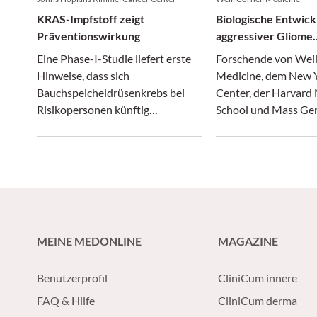
KRAS-Impfstoff zeigt
Biologische Entwick
Präventionswirkung
aggressiver Gliome
entschlüsselt
Eine Phase-I-Studie liefert erste
Forschende von Weil
Hinweise, dass sich
Medicine, dem New
Bauchspeicheldrüsenkrebs bei
Center, der Harvard
Risikopersonen künftig
School und Mass Ge
vorbeugen lassen könnte.
Brigham haben neue 
die Entstehung aggr
Gliome gewonnen.
MEINE MEDONLINE
MAGAZINE
Benutzerprofil
CliniCum innere
FAQ & Hilfe
CliniCum derma