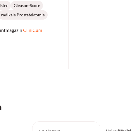
ster
Gleason-Score
radikale Prostatektomie
rintmagazin
CliniCum
h
Universitätskli
Aktuelle News