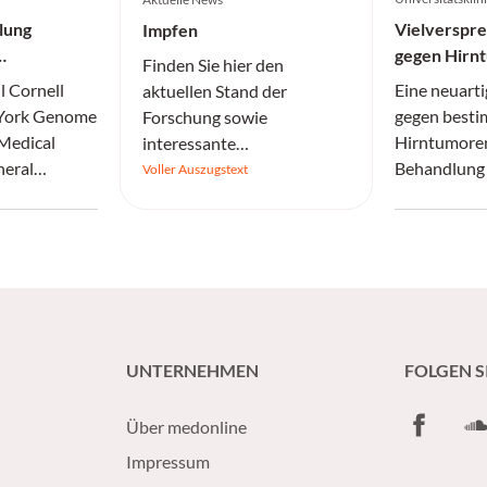
lung
Vielverspr
Impfen
gegen Hirn
Finden Sie hier den
l Cornell
Eine neuarti
aktuellen Stand der
 York Genome
gegen besti
Forschung sowie
 Medical
Hirntumoren
interessante
neral
Behandlung 
Informationen.
Voller Auszugstext
Einblicke in
und Patient
essiver IDH-
verbessern.
UNTERNEHMEN
FOLGEN S
Facebook
So
Über medonline
Impressum