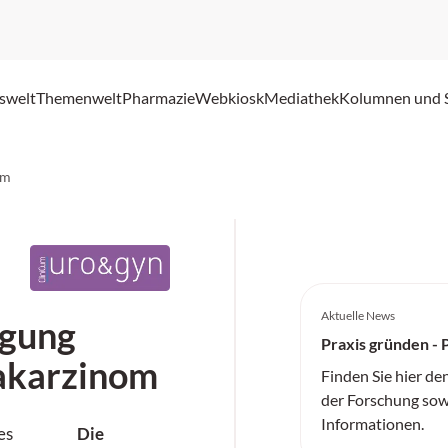
swelt
Themenwelt
Pharmazie
Webkiosk
Mediathek
Kolumnen und 
om
Aktuelle News
gung
Praxis gründen - 
akarzinom
Finden Sie hier de
der Forschung sow
Informationen.
Die