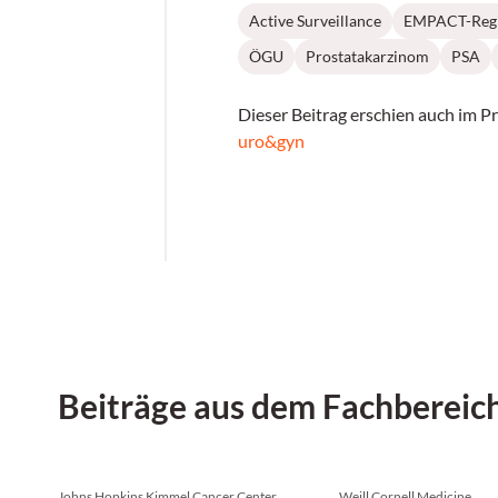
Active Surveillance
EMPACT-Regi
ÖGU
Prostatakarzinom
PSA
Dieser Beitrag erschien auch im P
uro&gyn
Beiträge aus dem Fachbereic
Johns Hopkins Kimmel Cancer Center
Weill Cornell Medicine