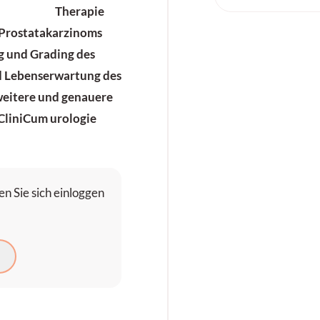
Therapie
 Prostatakarzinoms
ng und Grading des
nd Lebenserwartung des
 weitere und genauere
(CliniCum urologie
n Sie sich einloggen
N