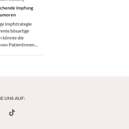
echende Impfung
tumoren
ge Impfstrategie
mmte bösartige
 könnte die
von Patientinnen
en grundlegend
IE UNS AUF:
undCloud
TikTok