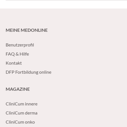
schwierig bleibt.
Standardtherapie 
Radiotherapie ergä
MEINE MEDONLINE
Benutzerprofil
FAQ & Hilfe
Kontakt
DFP Fortbildung online
MAGAZINE
CliniCum innere
CliniCum derma
CliniCum onko