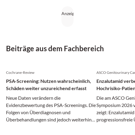
Beiträge aus dem Fachbereich
Cochrane-Review
ASCO Genitourinary Ca
PSA-Screening: Nutzen wahrscheinlich,
Enzalutamid verbe
Schäden weiter unzureichend erfasst
Hochrisiko-Patie
Prostatektomie
Neue Daten verändern die
Die am ASCO Geni
Evidenzbewertung des PSA-Screenings. Die
Symposium 2026 vo
Folgen von Überdiagnosen und
zeigt: Enzalutamid
Überbehandlungen sind jedoch weiterhin
progressionsfreie
unzureichend untersucht, sodass die
Hochrisikopatient
Abwägung von Nutzen und Schaden
Rezidiv verbessern