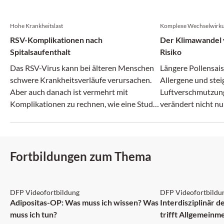
Hohe Krankheitslast
Komplexe Wechselwirk
RSV-Komplikationen nach
Der Klimawandel v
Spitalsaufenthalt
Risiko
Das RSV-Virus kann bei älteren Menschen
Längere Pollensais
schwere Krankheitsverläufe verursachen.
Allergene und ste
Aber auch danach ist vermehrt mit
Luftverschmutzun
Komplikationen zu rechnen, wie eine Studie
verändert nicht nu
zeigt.
zunehmend auch da
Fortbildungen zum Thema
DFP: 2 Punkte
DFP: 1 Punkt
DFP Videofortbildung
DFP Videofortbildu
NEU
Adipositas-OP: Was muss ich wissen? Was
Interdisziplinär 
muss ich tun?
trifft Allgemeinm