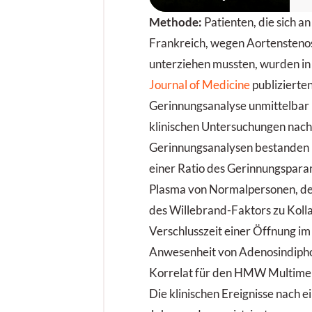
w
Methode:
Patienten, die sich an 
b
e
Frankreich, wegen Aortensteno
j
unterziehen mussten, wurden in
s
Journal of Medicine
publizierten
u
Gerinnungsanalyse unmittelbar 
E
klinischen Untersuchungen nach
p
Gerinnungsanalysen bestanden 
z
einer Ratio des Gerinnungspara
Plasma von Normalpersonen, de
des Willebrand-Faktors zu Koll
Verschlusszeit einer Öffnung im
Anwesenheit von Adenosindipho
Korrelat für den HMW Multimer
Die klinischen Ereignisse nach