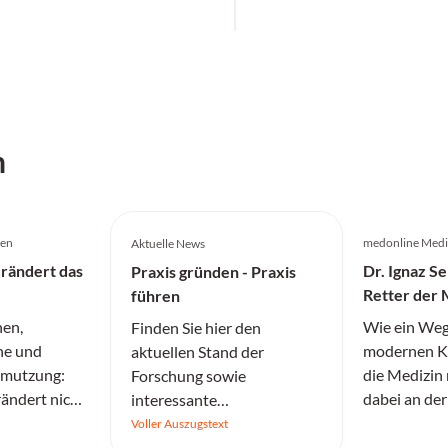
h
gen
medonline Medi
Aktuelle News
rändert das
Dr. Ignaz S
Praxis gründen - Praxis
Retter der 
führen
gewaltsamer
nen,
Wie ein Weg
Finden Sie hier den
Irrenanstalt
ne und
modernen K
aktuellen Stand der
hmutzung:
die Medizin 
Forschung sowie
ändert nicht
dabei an der
interessante
dern
Ignoranz sei
Informationen.
Voller Auszugstext
Allergie-