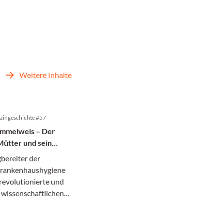
Weitere Inhalte
zingeschichte #57
emmelweis – Der
Mütter und sein
 Tod in der
bereiter der
rankenhaushygiene
revolutionierte und
 wissenschaftlichen
ner Zeit zerbrach.