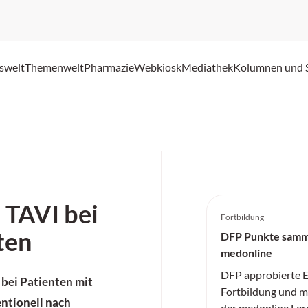
swelt
Themenwelt
Pharmazie
Webkiosk
Mediathek
Kolumnen und 
 TAVI bei
Fortbildung
ten
DFP Punkte samm
medonline
DFP approbierte E
 bei Patienten mit
Fortbildung und me
entionell nach
der medonline Ler