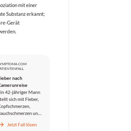
ziation mit einer
nte Substanz erkannt;
are-Gerät
werden.
SYMPTOMA.COM
ATIENTENFALL
ieber nach
Kamerunreise
in 42-jähriger Mann
tellt sich mit Fieber,
opfschmerzen,
Bauchschmerzen und
rbrechen in der
Jetzt Fall lösen
otaufnahme vor. Er