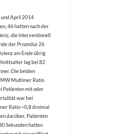
 und April 2014
n, 46 hatten nach der
enz, die interventionell
nde der Prozedur 26
fizienz am Ende übrig
hnittsalter lag bei 82
ner. Die beiden
HMW Multimer Ratio
ei Patienten mit oder
rtalität war bei
mer Ratio <0,8 dreimal
ten darüber, Patienten
80 Sekunden hatten