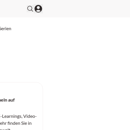
Serien
eln auf
-Learnings, Video-
hr finden Sie in
nwelt.