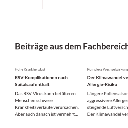
Beiträge aus dem Fachbereic
Hohe Krankheitslast
Komplexe Wechselwirkun
RSV-Komplikationen nach
Der Klimawandel ve
Spitalsaufenthalt
Allergie-Risiko
Das RSV-Virus kann bei älteren
Längere Pollensaiso
Menschen schwere
aggressivere Allerge
Krankheitsverläufe verursachen.
steigende Luftversc
Aber auch danach ist vermehrt
Der Klimawandel ver
mit Komplikationen zu rechnen,
nur das Wetter, son
wie eine Studie zeigt.
zunehmend auch das 