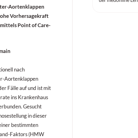
eter-Aortenklappen
 hohe Vorhersagekraft
mittels Point of Care-
ionell nach
er-Aortenklappen
der Fälle auf und ist mit
rate ins Krankenhaus
verbunden. Gesucht
osestellung in dieser
t einer bestimmten
brand-Faktors (HMW