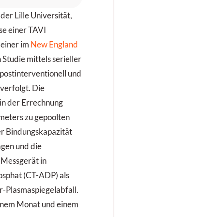
ird symptomatisch
der Lille Universität,
ehandelt und
ntlassen, kehrt
se einer TAVI
edoch zwei Tage
 einer im
New England
päter mit
 Studie mittels serieller
nstillbarem
postinterventionell und
rbrechen,
Kopfschmerzen und
verfolgt. Die
rogredientem Fieber
in der Errechnung
urück.
meters zu gepoolten
r Bindungskapazität
agen und die
 Messgerät in
sphat (CT-ADP) als
-Plasmaspiegelabfall.
 einem Monat und einem