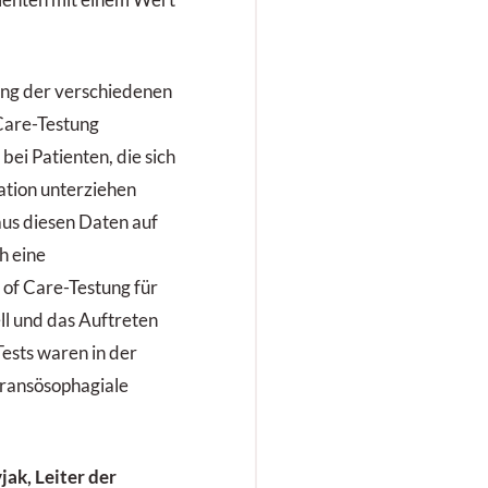
atienten mit einem Wert
ng der verschiedenen
Care-Testung
bei Patienten, die sich
ation unterziehen
aus diesen Daten auf
h eine
 of Care-Testung für
ll und das Auftreten
Tests waren in der
transösophagiale
jak, Leiter der