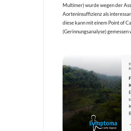
Multimer) wurde wegen der Asso
Aorteninsuffizienz als interessa
diese kann mit einem Point of C
(Gerinnungsanalyse) gemessen 
P
F
E
s
K
E
N