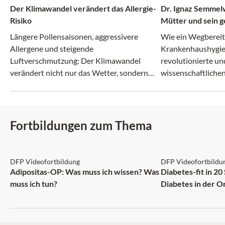
Der Klimawandel verändert das Allergie-
Dr. Ignaz Semmelw
Risiko
Mütter und sein g
Irrenanstalt
Längere Pollensaisonen, aggressivere
Wie ein Wegberei
Allergene und steigende
Krankenhaushygie
Luftverschmutzung: Der Klimawandel
revolutionierte un
verändert nicht nur das Wetter, sondern
wissenschaftlichen
zunehmend auch das Allergie-Risiko.
zerbrach.
Fortbildungen zum Thema
DFP: 2 Punkte
DFP: 5 Punkte
DFP Videofortbildung
DFP Videofortbildu
NEU
Adipositas-OP: Was muss ich wissen? Was
Diabetes-fit in 20
muss ich tun?
Diabetes in der O