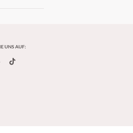
IE UNS AUF:
undCloud
TikTok