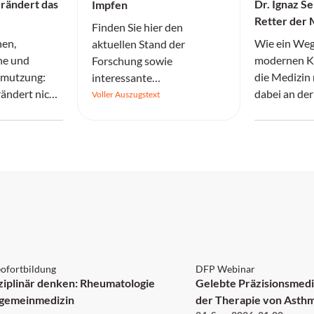
rändert das
Dr. Ignaz S
Impfen
Retter der 
Finden Sie hier den
gewaltsamer
nen,
Wie ein Weg
aktuellen Stand der
Irrenanstalt
ne und
modernen K
Forschung sowie
hmutzung:
die Medizin 
interessante
ändert nicht
dabei an der
Informationen.
Voller Auszugstext
dern
Ignoranz sei
Allergie-
 1 Punkt
DFP
ofortbildung
DFP Webinar
sziplinär denken: Rheumatologie
Gelebte Präzisionsmedi
llgemeinmedizin
der Therapie von Ast