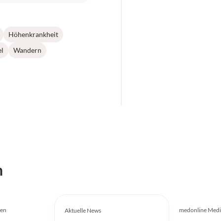
Höhenkrankheit
l
Wandern
h
gen
medonline Medi
Aktuelle News