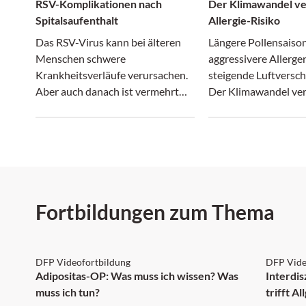
RSV-Komplikationen nach
Der Klimawandel ve
Spitalsaufenthalt
Allergie-Risiko
Das RSV-Virus kann bei älteren
Längere Pollensaiso
Menschen schwere
aggressivere Allerge
Krankheitsverläufe verursachen.
steigende Luftversc
Aber auch danach ist vermehrt
Der Klimawandel ver
mit Komplikationen zu rechnen,
nur das Wetter, son
wie eine Studie zeigt.
zunehmend auch das 
Risiko.
Fortbildungen zum Thema
DFP: 2 Punkte
DFP:
DFP Videofortbildung
DFP Vide
NEU
Adipositas-OP: Was muss ich wissen? Was
Interdi
muss ich tun?
trifft A