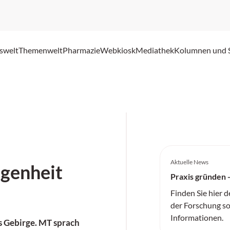
swelt
Themenwelt
Pharmazie
Webkiosk
Mediathek
Kolumnen und 
Aktuelle News
genheit
Praxis gründen 
Finden Sie hier 
der Forschung so
Informationen.
s Gebirge. MT sprach