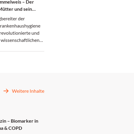
emmelweis – Der
Mütter und sein
 Tod in der
bereiter der
rankenhaushygiene
revolutionierte und
 wissenschaftlichen
ner Zeit zerbrach.
Weitere Inhalte
zin – Biomarker in
hma & COPD