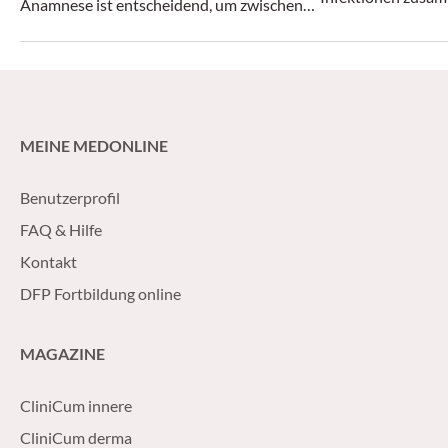
Anamnese ist entscheidend, um zwischen
Haut als auch Aug
banalen Hintergründen wie einer
kongenitalen Tränenwegsstenose und
schwerwiegenderen Krankheitsbildern wie
einer infektiösen Konjunktivitis oder einer
orbitalen Cellulitis zu unterscheiden.
MEINE MEDONLINE
Benutzerprofil
FAQ & Hilfe
Kontakt
DFP Fortbildung online
MAGAZINE
CliniCum innere
CliniCum derma