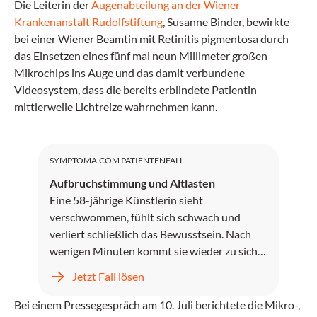
Die Leiterin der
Augenabteilung an der Wiener
Krankenanstalt Rudolfstiftung
, Susanne Binder, bewirkte
bei einer Wiener Beamtin mit Retinitis pigmentosa durch
das Einsetzen eines fünf mal neun Millimeter großen
Mikrochips ins Auge und das damit verbundene
Videosystem, dass die bereits erblindete Patientin
mittlerweile Lichtreize wahrnehmen kann.
SYMPTOMA.COM PATIENTENFALL
Aufbruchstimmung und Altlasten
Eine 58-jährige Künstlerin sieht
verschwommen, fühlt sich schwach und
verliert schließlich das Bewusstsein. Nach
wenigen Minuten kommt sie wieder zu sich
und erinnert sich an ihre soeben verstorbene
Jetzt Fall lösen
Katze sowie die vor Jahren verstorbene
Mutter - nur um kurz darauf einen
Bei einem Pressegespräch am 10. Juli berichtete die Mikro-,