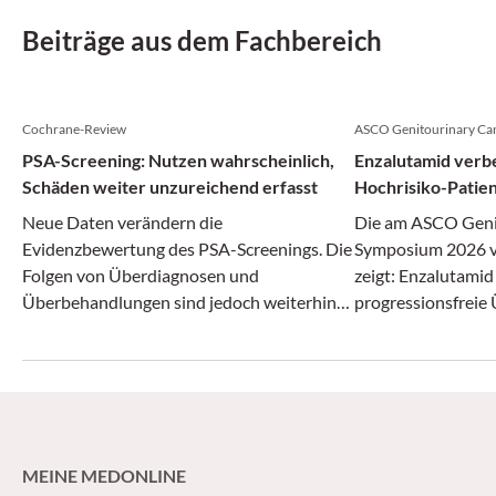
Beiträge aus dem Fachbereich
Cochrane-Review
ASCO Genitourinary Ca
PSA-Screening: Nutzen wahrscheinlich,
Enzalutamid verbe
Schäden weiter unzureichend erfasst
Hochrisiko-Patie
Prostatektomie
Neue Daten verändern die
Die am ASCO Geni
Evidenzbewertung des PSA-Screenings. Die
Symposium 2026 vo
Folgen von Überdiagnosen und
zeigt: Enzalutamid
Überbehandlungen sind jedoch weiterhin
progressionsfreie
unzureichend untersucht, sodass die
Hochrisikopatient
Abwägung von Nutzen und Schaden
Rezidiv verbessern
schwierig bleibt.
Standardtherapie 
Radiotherapie ergä
MEINE MEDONLINE