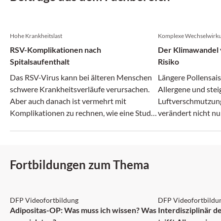
Hohe Krankheitslast
Komplexe Wechselwirk
RSV-Komplikationen nach
Der Klimawandel v
Spitalsaufenthalt
Risiko
Das RSV-Virus kann bei älteren Menschen
Längere Pollensais
schwere Krankheitsverläufe verursachen.
Allergene und ste
Aber auch danach ist vermehrt mit
Luftverschmutzun
Komplikationen zu rechnen, wie eine Studie
verändert nicht nu
zeigt.
zunehmend auch da
Fortbildungen zum Thema
DFP: 2 Punkte
DFP: 1 Punkt
DFP Videofortbildung
DFP Videofortbildu
NEU
Adipositas-OP: Was muss ich wissen? Was
Interdisziplinär 