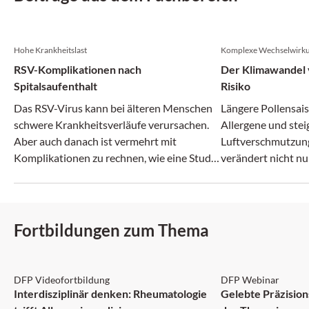
Hohe Krankheitslast
Komplexe Wechselwirk
RSV-Komplikationen nach
Der Klimawandel v
Spitalsaufenthalt
Risiko
Das RSV-Virus kann bei älteren Menschen
Längere Pollensais
schwere Krankheitsverläufe verursachen.
Allergene und ste
Aber auch danach ist vermehrt mit
Luftverschmutzun
Komplikationen zu rechnen, wie eine Studie
verändert nicht nu
zeigt.
zunehmend auch da
Fortbildungen zum Thema
DFP: 1 Punkt
DFP
DFP Videofortbildung
DFP Webinar
Interdisziplinär denken: Rheumatologie
Gelebte Präzision