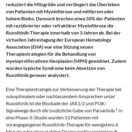
reduziert die Milzgröße und verlängert das Überleben
von Patienten mit Myelofibrose und mittlerem oder
hohem Risiko. Dennoch brechen etwa 50% der Patienten
mit rezidivierter oder refraktärer Myelofibrose die
Ruxolitinib-Therapie innerhalb von 3 Jahren ab. Bei der
virtuellen Jahrestagung der European Hematology
Association (EHA) war eine Sitzung neuen
Therapiestrategien für die Behandlung von
myeloproliferativen Neoplasien (MPN) gewidmet. Zudem
wurden typische Syndrome beim Absetzen von
Ruxolitinib genauer analysiert.
Eine Therapiestrategie zur Verbesserung der Therapie bei
suboptimalem oder nachlassendem Ansprechen unter
Ruxolitinib ist die Blockade der JAK1/2 und PI3K-
1
Signalwege durch die zusätzliche Gabe von Parsaclisib.
In
eine Phase-II-Studie wurden 53 Patienten mit
vorangegangener Ruxolitinib-Therapie für wenigstens 6
Monate oder einer stabilen Dosierung für wenigstens 8