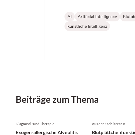
AI
Artificial Intelligence
Bluta
künstliche Intelligenz
Beiträge zum Thema
Diagnostik und Therapie
Aus der Fachliteratur
Exogen-allergische Alveolitis
Blutplättchenfunkti