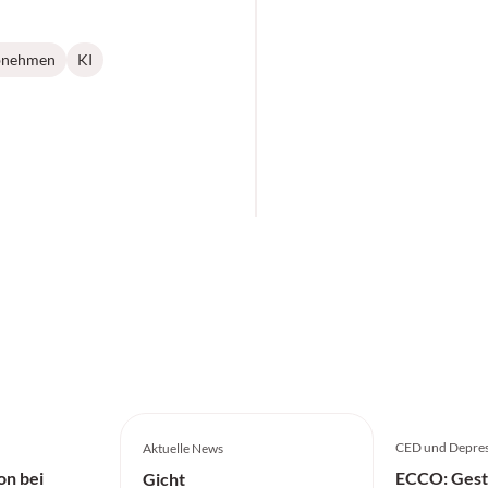
bnehmen
KI
CED und Depres
Aktuelle News
on bei
ECCO: Gest
Gicht