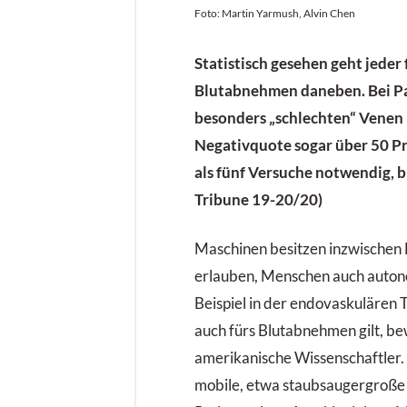
Foto: Martin Yarmush, Alvin Chen
Statistisch gesehen geht jeder 
Blutabnehmen daneben. Bei Pa
besonders „schlechten“ Venen 
Negativquote sogar über 50 Pr
als fünf Versuche notwendig, bi
Tribune 19-20/20)
Maschinen besitzen inzwischen F
erlauben, Menschen auch auton
Beispiel in der endovaskulären 
auch fürs Blutabnehmen gilt, b
amerikanische Wissenschaftler. 
mobile, etwa staubsaugergroße 