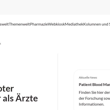
swelt
Themenwelt
Pharmazie
Webkiosk
Mediathek
Kolumnen und 
e
Aktuelle News
Patient Blood M
oter
Finden Sie hier de
 als Ärzte
der Forschung sow
Informationen.