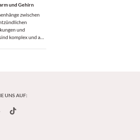
arm und Gehirn
enhänge zwischen
ntzündlichen
kungen und
sind komplex und auf
ain Axis“
ren.
IE UNS AUF:
undCloud
TikTok