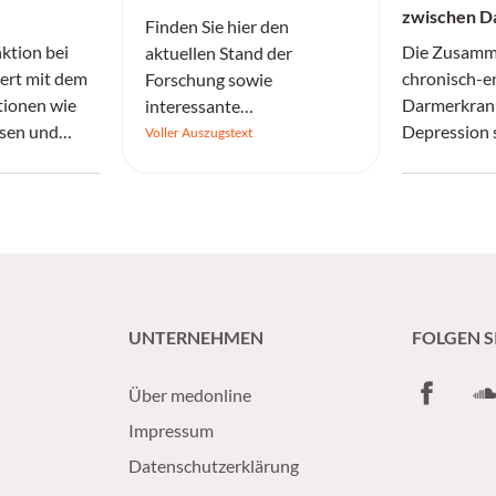
zwischen D
Finden Sie hier den
ktion bei
Die Zusamm
aktuellen Stand der
iert mit dem
chronisch-e
Forschung sowie
tionen wie
Darmerkran
interessante
sen und
Depression 
Informationen.
Voller Auszugstext
on.
die „Gut–Br
zurückzufüh
UNTERNEHMEN
FOLGEN S
Facebook
So
Über medonline
Impressum
Datenschutzerklärung