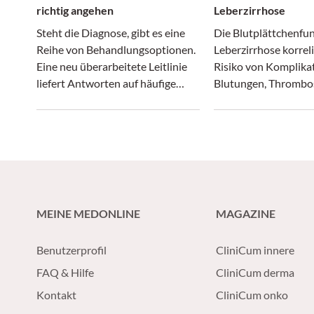
richtig angehen
Leberzirrhose
Steht die Diagnose, gibt es eine
Die Blutplättchenfun
Reihe von Behandlungsoptionen.
Leberzirrhose korrel
Eine neu überarbeitete Leitlinie
Risiko von Komplika
liefert Antworten auf häufige
Blutungen, Thrombo
Fragen aus der Praxis.
Krankheitsprogressi
MEINE MEDONLINE
MAGAZINE
Benutzerprofil
CliniCum innere
FAQ & Hilfe
CliniCum derma
Kontakt
CliniCum onko