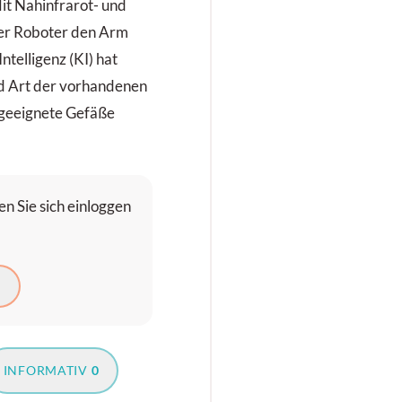
Mit Nahinfrarot- und
der Roboter den Arm
ntelligenz (KI) hat
nd Art der vorhandenen
 geeignete Gefäße
n Sie sich einloggen
N
INFORMATIV
0