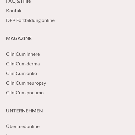
FAQ & Hilfe
Kontakt
DFP Fortbildung online
MAGAZINE
CliniCum innere
CliniCum derma
CliniCum onko
CliniCum neuropsy
CliniCum pneumo
UNTERNEHMEN
Über medonline