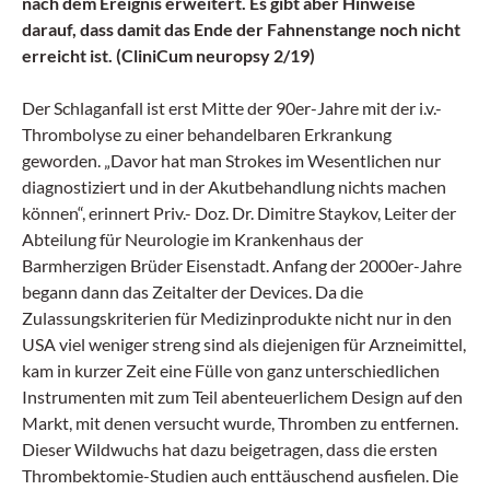
nach dem Ereignis erweitert. Es gibt aber Hinweise
darauf, dass damit das Ende der Fahnenstange noch nicht
erreicht ist. (CliniCum neuropsy 2/19)
Der Schlaganfall ist erst Mitte der 90er-Jahre mit der i.v.-
Thrombolyse zu einer behandelbaren Erkrankung
geworden. „Davor hat man Strokes im Wesentlichen nur
diagnostiziert und in der Akutbehandlung nichts machen
können“, erinnert Priv.- Doz. Dr. Dimitre Staykov, Leiter der
Abteilung für Neurologie im Krankenhaus der
Barmherzigen Brüder Eisenstadt. Anfang der 2000er-Jahre
begann dann das Zeitalter der Devices. Da die
Zulassungskriterien für Medizinprodukte nicht nur in den
USA viel weniger streng sind als diejenigen für Arzneimittel,
kam in kurzer Zeit eine Fülle von ganz unterschiedlichen
Instrumenten mit zum Teil abenteuerlichem Design auf den
Markt, mit denen versucht wurde, Thromben zu entfernen.
Dieser Wildwuchs hat dazu beigetragen, dass die ersten
Thrombektomie-Studien auch enttäuschend ausfielen. Die