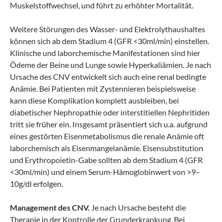
Muskelstoffwechsel, und führt zu erhöhter Mortalität.
Weitere Störungen des Wasser- und Elektrolythaushaltes
können sich ab dem Stadium 4 (GFR <30ml/min) einstellen.
Klinische und laborchemische Manifestationen sind hier
Ödeme der Beine und Lunge sowie Hyperkaliämien. Je nach
Ursache des CNV entwickelt sich auch eine renal bedingte
Anämie. Bei Patienten mit Zystennieren beispielsweise
kann diese Komplikation komplett ausbleiben, bei
diabetischer Nephropathie oder interstitiellen Nephritiden
tritt sie früher ein. Insgesamt präsentiert sich u.a. aufgrund
eines gestörten Eisenmetabolismus die renale Anämie oft
laborchemisch als Eisenmangelanämie. Eisensubstitution
und Erythropoietin-Gabe sollten ab dem Stadium 4 (GFR
<30ml/min) und einem Serum-Hämoglobinwert von >9–
10g/dl erfolgen.
Management des CNV.
Je nach Ursache besteht die
Therapie in der Kontrolle der Grunderkrankung. Bei