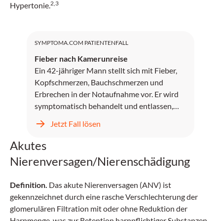
2,3
Hypertonie.
SYMPTOMA.COM PATIENTENFALL
Fieber nach Kamerunreise
Ein 42-jähriger Mann stellt sich mit Fieber,
Kopfschmerzen, Bauchschmerzen und
Erbrechen in der Notaufnahme vor. Er wird
symptomatisch behandelt und entlassen,
kehrt jedoch zwei Tage später mit
Jetzt Fall lösen
unstillbarem Erbrechen, Kopfschmerzen und
progredientem Fieber zurück.
Akutes
Nierenversagen/Nierenschädigung
Definition.
Das akute Nierenversagen (ANV) ist
gekennzeichnet durch eine rasche Verschlechterung der
glomerulären Filtration mit oder ohne Reduktion der
Harnmenge, was zur Retention harnpflichtiger Substanzen