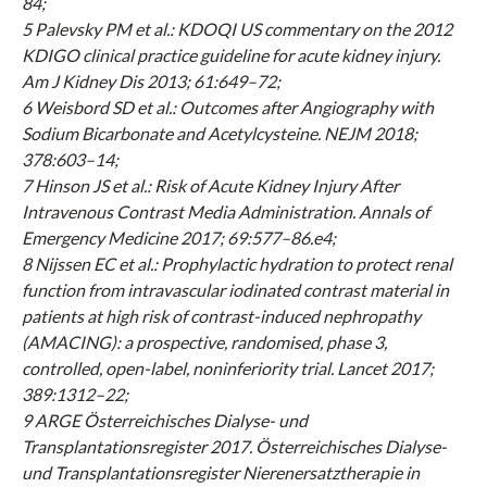
84;
5 Palevsky PM et al.: KDOQI US commentary on the 2012
KDIGO clinical practice guideline for acute kidney injury.
Am J Kidney Dis 2013; 61:649–72;
6 Weisbord SD et al.: Outcomes after Angiography with
Sodium Bicarbonate and Acetylcysteine. NEJM 2018;
378:603–14;
7 Hinson JS et al.: Risk of Acute Kidney Injury After
Intravenous Contrast Media Administration. Annals of
Emergency Medicine 2017; 69:577–86.e4;
8 Nijssen EC et al.: Prophylactic hydration to protect renal
function from intravascular iodinated contrast material in
patients at high risk of contrast-induced nephropathy
(AMACING): a prospective, randomised, phase 3,
controlled, open-label, noninferiority trial. Lancet 2017;
389:1312–22;
9 ARGE Österreichisches Dialyse- und
Transplantationsregister 2017. Österreichisches Dialyse-
und Transplantationsregister Nierenersatztherapie in