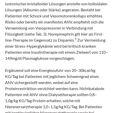
isotonischer kristalloider Lösungen anstelle von kolloidalen
Lösungen (Albumin oder Stärke) angeraten. Besteht bei
Patienten mit Schock und Vasomotorenkollaps erhöhtes
Risiko oder bereits ein manifestes ANV, empfiehlt sich die
Verwendung von Vasopressoren in Verbindung mit
Flüssigkeit (siehe Tab. 3). Norepinephrin gilt hier als First-
5
line-Therapie im Gegensatz zu Dopamin.
Zur Vermeidung
einer Stress-Hyperglykämie wird bei kritisch kranken
Patienten eine Insulintherapie mit einem Zielwert von 110–
149mg/dl Plasmaglukose vorgeschlagen.
Ergänzend soll eine Energiezufuhr von 20–30kcal/kg
KG/Tag bei Patienten mit jeglichem Schweregrad eines
ANV sichergestellt werden, wobei auf eine
Proteinrestriktion verzichtet werden kann. Nichtkatabole
Patienten mit ANV ohne Dialysetherapie sollten 0,8–
1,0g/kg KG/Tag Protein erhalten, solche mit
Nierenersatztherapie 1,0–1,5g/kg KG/Tag. Bei Patienten
mit kontinuierlicher Nierenersatztherapie sowie bei