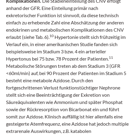
Komplikationen.
Die Stadieneinteilung des CNV erfolgt
anhand der GFR. Eine Einteilung primär nach
exkretorischer Funktion ist sinnvoll, da diese technisch
einfach zu erhebende Zahl eine Abschätzung der anderen
endokrinen und metabolischen Komplikationen des CNV
10
erlaubt (siehe Tab. 6).
Hypertonie stellt sich frühzeitig im
Verlauf ein, in einer amerikanischen Studie fanden sich
beispielsweise im Stadium 3 bzw. 4 ein arterieller
11
Hypertonus bei 75 bzw. 78 Prozent der Patienten.
Metabolische Störungen treten ab dem Stadium 3 (GFR
<60ml/min) auf, bei 90 Prozent der Patienten im Stadium 5
besteht eine metabole Azidose. Durch den
fortgeschrittenen Verlust funktionstüchtiger Nephrone
stellt sich eine Beeinträchtigung der Exkretion von
Säureäquivalenten wie Ammonium und später Phosphat
sowie der Rückresorption von Bicarbonat ein und führt
somit zur Azidose. Klinisch auffällig ist hier allenfalls eine
gesteigerte Atemfrequenz, eine Azidose hat jedoch multiple
extrarenale Auswirkungen, z.B. katabolen