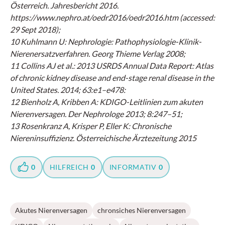
Österreich. Jahresbericht 2016.
https://www.nephro.at/oedr2016/oedr2016.htm (accessed:
29 Sept 2018);
10 Kuhlmann U: Nephrologie: Pathophysiologie-Klinik-
Nierenersatzverfahren. Georg Thieme Verlag 2008;
11 Collins AJ et al.: 2013 USRDS Annual Data Report: Atlas
of chronic kidney disease and end-stage renal disease in the
United States. 2014; 63:e1–e478:
12 Bienholz A, Kribben A: KDIGO-Leitlinien zum akuten
Nierenversagen. Der Nephrologe 2013; 8:247–51;
13 Rosenkranz A, Krisper P, Eller K: Chronische
Niereninsuffizienz. Österreichische Ärztezeitung 2015
0
HILFREICH
0
INFORMATIV
0
Akutes Nierenversagen
chronsiches Nierenversagen