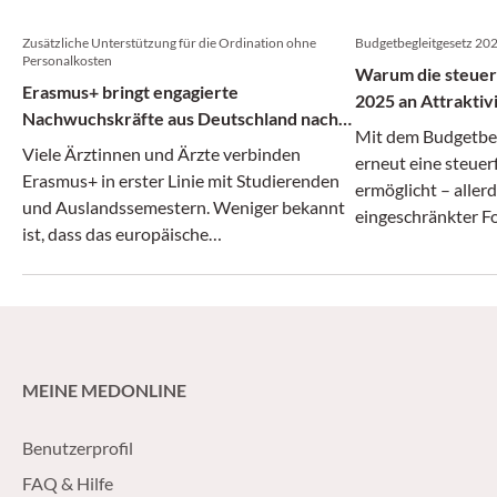
Zusätzliche Unterstützung für die Ordination ohne
Budgetbegleitgesetz 20
Personalkosten
Warum die steuer
Erasmus+ bringt engagierte
2025 an Attraktivi
Nachwuchskräfte aus Deutschland nach
Mit dem Budgetbeg
Wien
Viele Ärztinnen und Ärzte verbinden
erneut eine steuer
Erasmus+ in erster Linie mit Studierenden
ermöglicht – allerd
und Auslandssemestern. Weniger bekannt
eingeschränkter F
ist, dass das europäische
Bildungsprogramm auch Praktika für
Auszubildende fördert. Davon können
Wiener Ordinationen unmittelbar
profitieren.
MEINE MEDONLINE
Benutzerprofil
FAQ & Hilfe