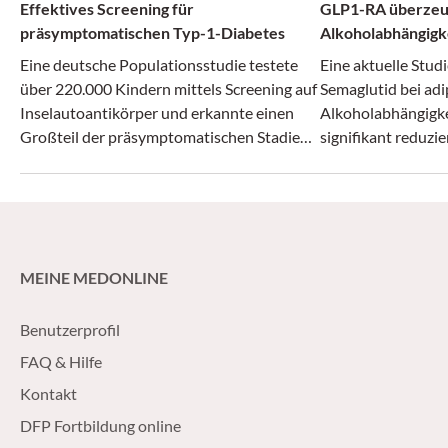
Effektives Screening für
GLP1-RA überzeug
präsymptomatischen Typ-1-Diabetes
Alkoholabhängigk
Eine deutsche Populationsstudie testete
Eine aktuelle Studi
über 220.000 Kindern mittels Screening auf
Semaglutid bei ad
Inselautoantikörper und erkannte einen
Alkoholabhängigk
Großteil der präsymptomatischen Stadien
signifikant reduzi
von Typ-1-Diabetes.
MEINE MEDONLINE
Benutzerprofil
FAQ & Hilfe
Kontakt
DFP Fortbildung online