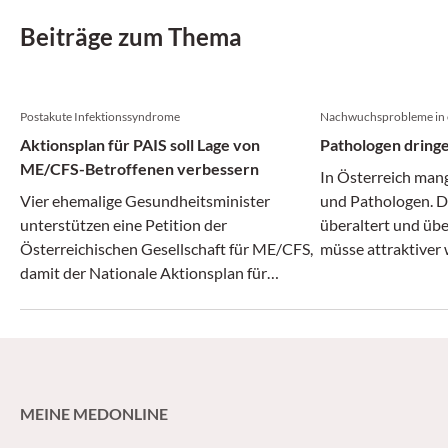
Beiträge zum Thema
Postakute Infektionssyndrome
Nachwuchsprobleme in 
Aktionsplan für PAIS soll Lage von
Pathologen dring
ME/CFS-Betroffenen verbessern
In Österreich man
Vier ehemalige Gesundheitsminister
und Pathologen. D
unterstützen eine Petition der
überaltert und übe
Österreichischen Gesellschaft für ME/CFS,
müsse attraktiver
damit der Nationale Aktionsplan für
benötigte Nachwuc
Postakute Infektionssyndrome endlich und
fordern die Öster
vollumfänglich beschlossen wird.
und die Gesellscha
MEINE MEDONLINE