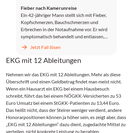
Fieber nach Kamerunreise
Ein 42-jähriger Mann stellt sich mit Fieber,
Kopfschmerzen, Bauchschmerzen und
Erbrechen in der Notaufnahme vor. Er wird
symptomatisch behandelt und entlassen,
kehrt jedoch zwei Tage später mit
Jetzt Fall lösen
unstillbarem Erbrechen, Kopfschmerzen und
progredientem Fieber zurück.
EKG mit 12 Ableitungen
Nehmen wir das EKG mit 12 Ableitungen. Mehr als diese
Überschrift und einen Geldbetrag findet man meist nicht.
Wenn ein Hausarzt ein EKG bei einem Hausbesuch
schreibt, führt das bei einem NÖGKK-Versicherten zu 53
Euro Umsatz bei einem StGKK-Patienten zu 13,44 Euro.
Das heißt nicht, dass der Steirer weniger verdient, andere
Honorarpositionen können ja höher sein, es zeigt aber, dass
„EKG mit 12 Ableitungen“ dazu dient, zugedachte Mittel zu
verteilen, nicht konkrete Leistung zu bezahlen.