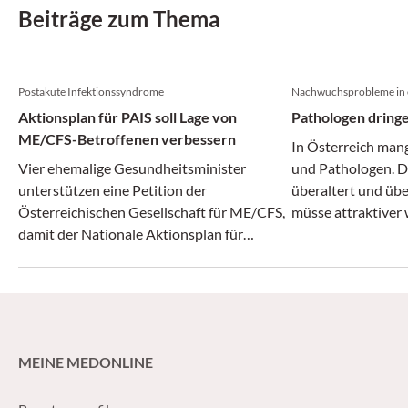
Beiträge zum Thema
Postakute Infektionssyndrome
Nachwuchsprobleme in 
Aktionsplan für PAIS soll Lage von
Pathologen dring
ME/CFS-Betroffenen verbessern
In Österreich man
Vier ehemalige Gesundheitsminister
und Pathologen. D
unterstützen eine Petition der
überaltert und übe
Österreichischen Gesellschaft für ME/CFS,
müsse attraktiver
damit der Nationale Aktionsplan für
benötigte Nachwuc
Postakute Infektionssyndrome endlich und
fordern die Öster
vollumfänglich beschlossen wird.
und die Gesellscha
MEINE MEDONLINE