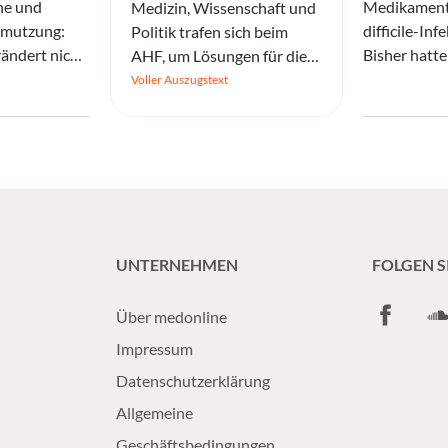
ne und
Medikamente
Medizin, Wissenschaft und
hmutzung:
difficile-In
Politik trafen sich beim
ändert nicht
Bisher hatt
AHF, um Lösungen für die
dern
Antibiotika i
drängenden
Voller Auszugstext
Allergie-
Herausforderungen im
Gesundheitswesen zu
erarbeiten.
UNTERNEHMEN
FOLGEN S
Facebook
So
Über medonline
Impressum
Datenschutzerklärung
Allgemeine
Geschäftsbedingungen