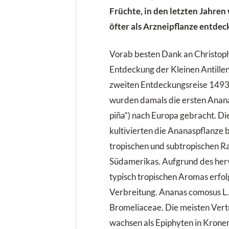
Früchte, in den letzten Jahren
öfter als Arzneipflanze entdeck
Vorab besten Dank an Christoph
Entdeckung der Kleinen Antillen
zweiten Entdeckungsreise 149
wurden damals die ersten Ananas
piña“) nach Europa gebracht. Di
kultivierten die Ananaspflanze 
tropischen und subtropischen R
Südamerikas. Aufgrund des he
typisch tropischen Aromas erfol
Verbreitung. Ananas comosus L. 
Bromeliaceae. Die meisten Vertr
wachsen als Epiphyten in Krone