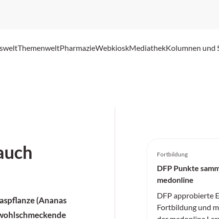
swelt
Themenwelt
Pharmazie
Webkiosk
Mediathek
Kolumnen und 
auch
Fortbildung
DFP Punkte samm
medonline
DFP approbierte E
aspflanze (Ananas
Fortbildung und me
r wohlschmeckende
der medonline Ler