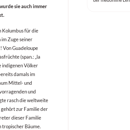
 wurde sie auch immer
t.
 Kolumbus für die
 im Zuge seiner
3! Von Guadeloupe
früchte (span.: „la
e indigenen Völker
bereits damals im
aum Mittel- und
rvorragenden und
gte rasch die weltweite
gehört zur Familie der
eter dieser Familie
n tropischer Bäume.