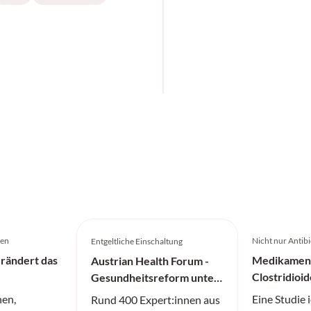
gen
Nicht nur Antibi
Entgeltliche Einschaltung
rändert das
Medikamente
Austrian Health Forum -
Clostridioi
Gesundheitsreform unter
erhöhen
Druck
nen,
Eine Studie 
Rund 400 Expert:innen aus