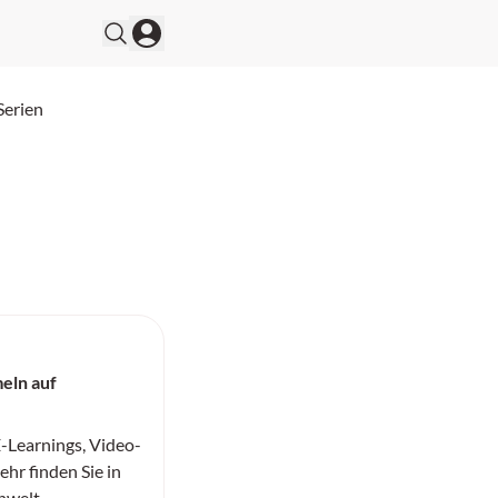
Serien
eln auf
-Learnings, Video-
hr finden Sie in
nwelt.