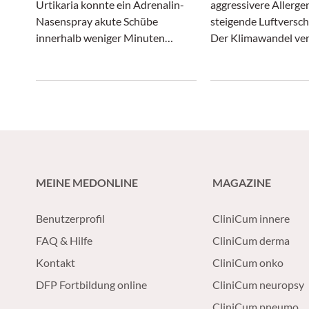
Urtikaria konnte ein Adrenalin-
aggressivere Allerge
Nasenspray akute Schübe
steigende Luftversc
innerhalb weniger Minuten
Der Klimawandel ver
lindern und erwies sich in einer
nur das Wetter, son
Phase-II-Studie als gut
zunehmend auch das 
verträglich.
Risiko.
MEINE MEDONLINE
MAGAZINE
Benutzerprofil
CliniCum innere
FAQ & Hilfe
CliniCum derma
Kontakt
CliniCum onko
DFP Fortbildung online
CliniCum neuropsy
CliniCum pneumo