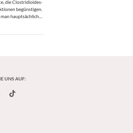
, die Clostridioides-
fektionen begünstigen.
e man hauptsächlich
m Visier.
IE UNS AUF:
undCloud
TikTok