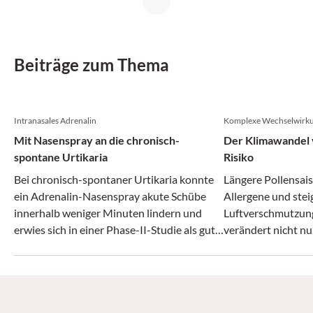
Beiträge zum Thema
Intranasales Adrenalin
Komplexe Wechselwirk
Mit Nasenspray an die chronisch-
Der Klimawandel v
spontane Urtikaria
Risiko
Bei chronisch-spontaner Urtikaria konnte
Längere Pollensais
ein Adrenalin-Nasenspray akute Schübe
Allergene und ste
innerhalb weniger Minuten lindern und
Luftverschmutzun
erwies sich in einer Phase-II-Studie als gut
verändert nicht nu
verträglich.
zunehmend auch da