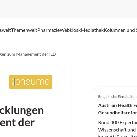
swelt
Themenwelt
Pharmazie
Webkiosk
Mediathek
Kolumnen und 
ngen zum Management der ILD
Entgeltliche Einschaltun
Austrian Health F
cklungen
Gesundheitsrefo
nt der
Rund 400 Expert:i
Wissenschaft und P
beim AHF, um Lösu