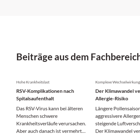
Beiträge aus dem Fachbereic
Hohe Krankheitslast
Komplexe Wechselwirkun
RSV-Komplikationen nach
Der Klimawandel ve
Spitalsaufenthalt
Allergie-Risiko
Das RSV-Virus kann bei älteren
Längere Pollensaiso
Menschen schwere
aggressivere Allerge
Krankheitsverläufe verursachen.
steigende Luftversc
Aber auch danach ist vermehrt
Der Klimawandel ver
mit Komplikationen zu rechnen,
nur das Wetter, son