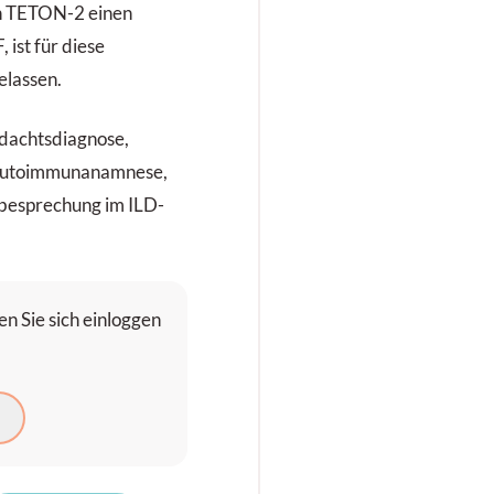
in TETON-2 einen
 ist für diese
elassen.
rdachtsdiagnose,
d Autoimmunanamnese,
lbesprechung im ILD-
n Sie sich einloggen
N