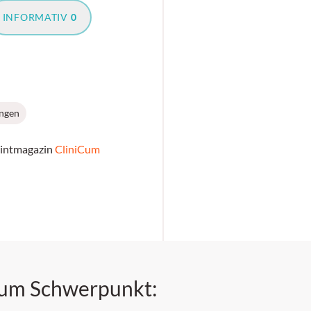
INFORMATIV
0
ungen
rintmagazin
CliniCum
zum Schwerpunkt: