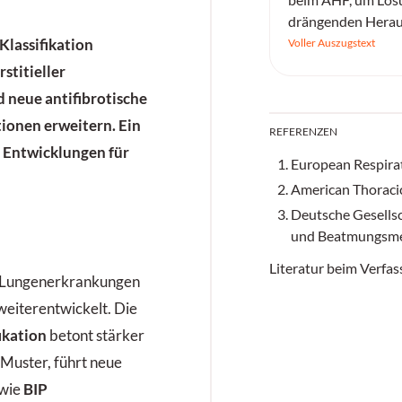
drängenden Herau
Gesundheitswesen 
Klassifikation
Voller Auszugstext
stitieller
neue antifibrotische
ionen erweitern. Ein
REFERENZEN
n Entwicklungen für
European Respirat
American Thoracic
Deutsche Gesells
und Beatmungsmed
Literatur beim Verfas
r Lungenerkrankungen
weiterentwickelt. Die
fikation
betont stärker
 Muster, führt neue
 wie
BIP