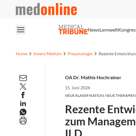
medonline
News
Lernwelt
Kongres
Home
Innere Medizin
Pneumologie
Rezente Entwicklu
OA Dr. Mathis Hochrainer
15. Juni 2026
NEUE KLASSIFIKATION, NEUE THERAPIEN
Rezente Entwi
zum Manageme
ILD