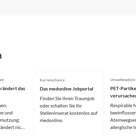
h
gen
Umweltmedizin
Karrierechance
rändert das
PET-Partike
Das medonline Jobportal
verursache
Finden Sie Ihren Traumjob
nen,
Respirable M
oder schalten Sie Ihr
ne und
beeinflusse
Stelleninserat kostenlos auf
hmutzung:
Atemwegsen
medonline.
ändert nicht
allergische
dern