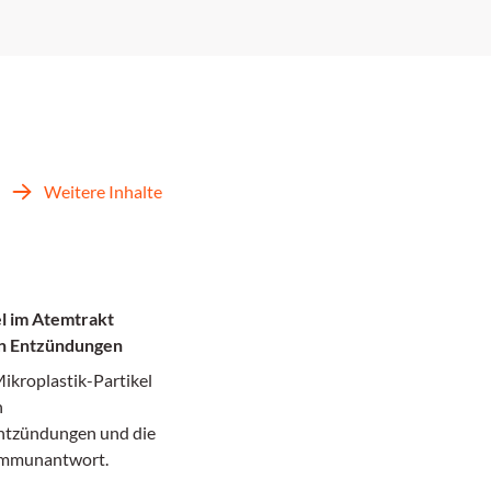
Weitere Inhalte
l im Atemtrakt
n Entzündungen
ikroplastik-Partikel
n
tzündungen und die
 Immunantwort.