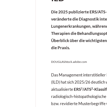
Die 2025 publizierte ERS/ATS-
veränderte die Diagnostik inter
Lungenerkrankungen, während 
Therapien die Behandlungsopt
Überblick über die wichtigste
die Praxis.
DOUGLAS/stock.adobe.com
Das Management interstitielle
(ILD) hat sich 2025/26 deutlich 
1
2
aktualisierte
ERS
/ATS
-Klassi
radiologisch-histopathologische
bzw. revidierte Musterbegriffe