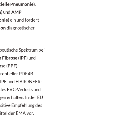
tielle Pneumonie)
,
n)
und
AMP
nie)
ein und fordert
ion
diagnostischer
rapeutische Spektrum bei
 Fibrose (IPF)
und
ose (PPF)
:
ferentieller PDE4B-
R-IPF und FIBRONEER-
 des FVC-Verlusts und
gen erhalten. In der EU
ositive Empfehlung des
ttel der EMA vor.