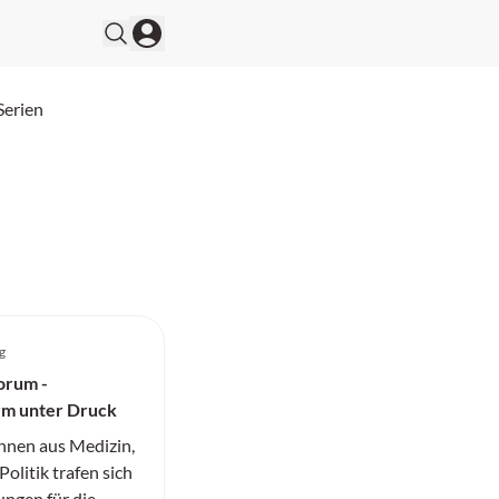
Serien
g
orum -
rm unter Druck
nnen aus Medizin,
olitik trafen sich
ngen für die