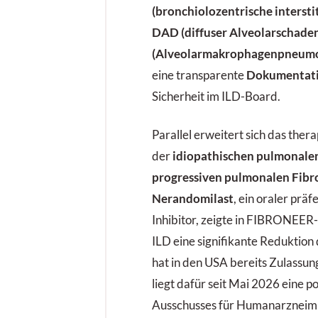
(bronchiolozentrische intersti
DAD (diffuser Alveolarschade
(Alveolarmakrophagenpneumo
eine transparente
Dokumentat
Sicherheit im ILD-Board.
Parallel erweitert sich das the
der
idiopathischen pulmonalen
progressiven pulmonalen Fibr
Nerandomilast
, ein oraler prä
Inhibitor, zeigte in FIBRONEE
ILD eine signifikante Reduktion
hat in den USA bereits Zulassun
liegt dafür seit Mai 2026 eine p
Ausschusses für Humanarzneimi