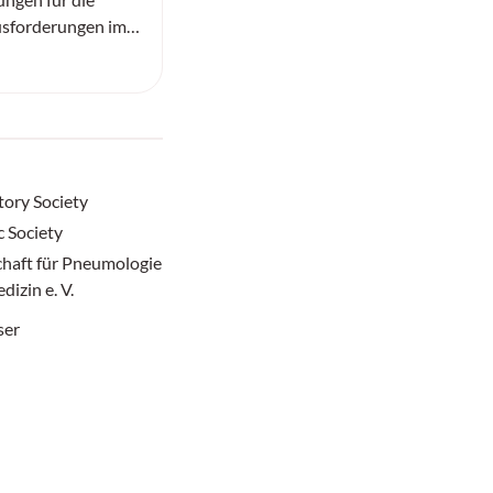
sforderungen im
zu erarbeiten.
ory Society
 Society
chaft für Pneumologie
izin e. V.
ser