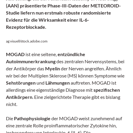
(AAN) präsentierte Phase-III-Daten der METEOROID-
Studie liefern nun erstmals robuste randomisierte
Evidenz für die Wirksamkeit einer IL-6-
Rezeptorblockade.
ag visuell/stock.adobe.com
MOGAD
ist eine seltene,
entzündliche
Autoimmunerkrankung
des zentralen Nervensystems, bei
der Antikörper das
Myelin
der Nerven angreifen. Ähnlich
wir bei der Multiplen Sklerose (MS) können Symptome wie
Sehstörungen
und
Lähmungen
auftreten. MOGAD ist
allerdings eine eigenständige Diagnose mit
spezifischen
Antikörpern
. Eine zielgerichtete Therapie gibt es bislang
nicht.
Die
Pathophysiologie
der MOGAD weist zunehmend auf
eine zentrale Rolle proinflammatorischer Zytokine hin,
insbesondere von Interleukin-6 (IL-6). Die