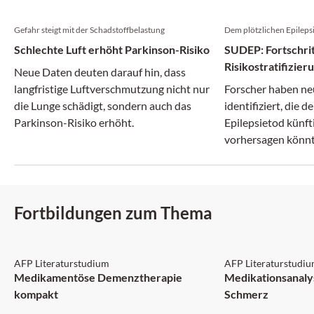
Gefahr steigt mit der Schadstoffbelastung
Dem plötzlichen Epileps
Schlechte Luft erhöht Parkinson-Risiko
SUDEP: Fortschrit
Risikostratifizie
Neue Daten deuten darauf hin, dass
langfristige Luftverschmutzung nicht nur
Forscher haben ne
die Lunge schädigt, sondern auch das
identifiziert, die d
Parkinson-Risiko erhöht.
Epilepsietod künft
vorhersagen könnt
Fortbildungen zum Thema
AFP: 3 Punkte
AFP: 1 Punkt
AFP Literaturstudium
AFP Literaturstudi
Medikamentöse Demenztherapie
Medikationsanaly
kompakt
Schmerz