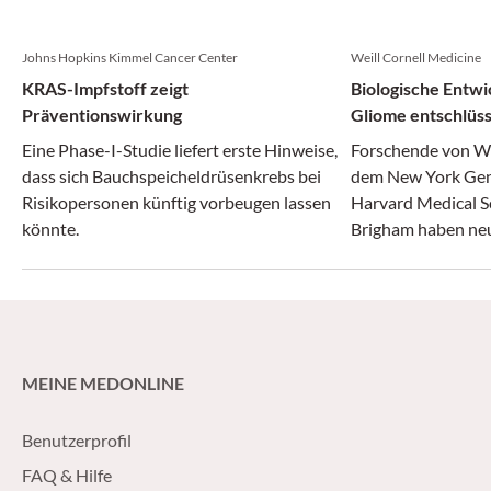
Johns Hopkins Kimmel Cancer Center
Weill Cornell Medicine
KRAS-Impfstoff zeigt
Biologische Entwi
Präventionswirkung
Gliome entschlüss
Eine Phase-I-Studie liefert erste Hinweise,
Forschende von We
dass sich Bauchspeicheldrüsenkrebs bei
dem New York Gen
Risikopersonen künftig vorbeugen lassen
Harvard Medical S
könnte.
Brigham haben neue
Entstehung aggre
gewonnen.
MEINE MEDONLINE
Benutzerprofil
FAQ & Hilfe