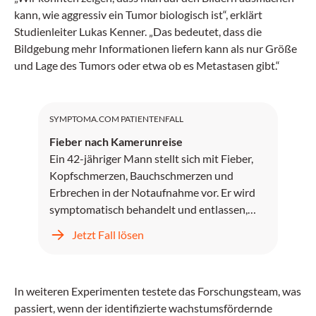
kann, wie aggressiv ein Tumor biologisch ist“, erklärt
Studienleiter Lukas Kenner. „Das bedeutet, dass die
Bildgebung mehr Informationen liefern kann als nur Größe
und Lage des Tumors oder etwa ob es Metastasen gibt.“
SYMPTOMA.COM PATIENTENFALL
Fieber nach Kamerunreise
Ein 42-jähriger Mann stellt sich mit Fieber,
Kopfschmerzen, Bauchschmerzen und
Erbrechen in der Notaufnahme vor. Er wird
symptomatisch behandelt und entlassen,
kehrt jedoch zwei Tage später mit
Jetzt Fall lösen
unstillbarem Erbrechen, Kopfschmerzen und
progredientem Fieber zurück.
In weiteren Experimenten testete das Forschungsteam, was
passiert, wenn der identifizierte wachstumsfördernde