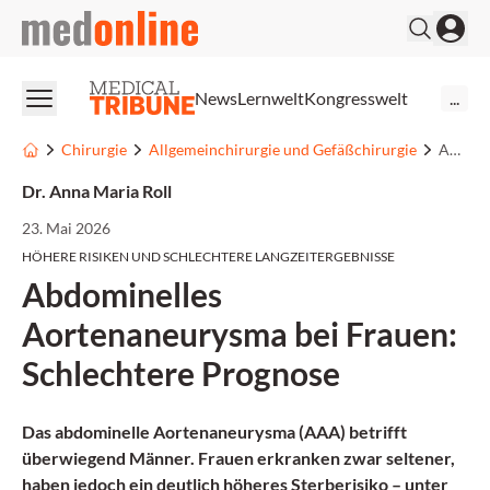
medonline
News
Lernwelt
Kongresswelt
...
Chirurgie
Allgemeinchirurgie und Gefäßchirurgie
Abdominelles Aortenaneurysma bei Frauen: Schlechtere Prognose
Dr. Anna Maria Roll
23. Mai 2026
HÖHERE RISIKEN UND SCHLECHTERE LANGZEITERGEBNISSE
Abdominelles
Aortenaneurysma bei Frauen:
Schlechtere Prognose
Das abdominelle Aortenaneurysma (AAA) betrifft
überwiegend Männer. Frauen erkranken zwar seltener,
haben jedoch ein deutlich höheres Sterberisiko – unter