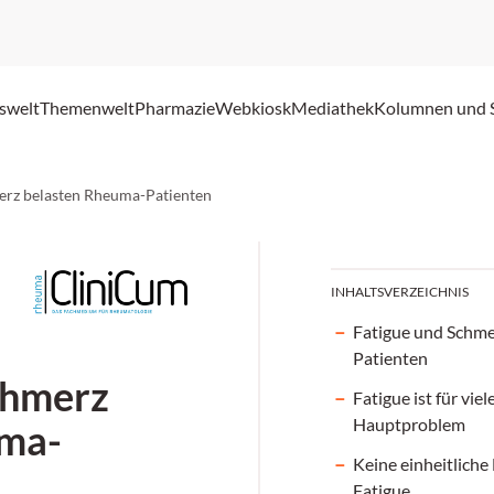
swelt
Themenwelt
Pharmazie
Webkiosk
Mediathek
Kolumnen und 
erz belasten Rheuma-Patienten
INHALTSVERZEICHNIS
Fatigue und Schme
Patienten
chmerz
Fatigue ist für vie
Hauptproblem
uma-
Keine einheitliche 
Fatigue