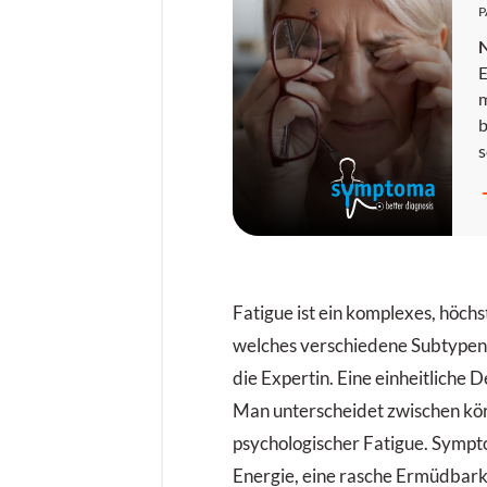
P
E
m
b
s
r
A
e
M
d
d
Fatigue ist ein komplexes, höch
r
welches verschiedene Subtypen 
s
die Expertin. Eine einheitliche De
Man unterscheidet zwischen kör
s
psychologischer Fatigue. Symp
I
Energie, eine rasche Ermüdbar