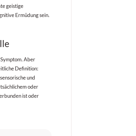
te geistige
gnitive Ermüdung sein.
lle
s Symptom. Aber
itliche Definition:
sensorische und
atsächlichem oder
rbunden ist oder