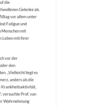
uf die
schwollenen Gelenke ab.
Alltag vor allem unter
ind Fatigue und
en Menschen mit
 Leben mit ihrer
och vor der
 oder den
n. „Vielleicht liegt es
merz, anders als die
 Krankheitsaktivität,
, versuchte Prof. van
 der Wahrnehmung