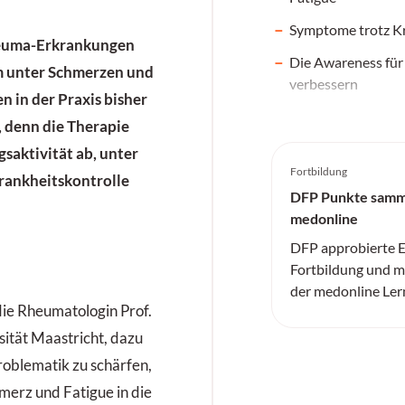
Symptome trotz Kr
heuma-Erkrankungen
Die Awareness für
em unter Schmerzen und
verbessern
 in der Praxis bisher
, denn die Therapie
gsaktivität ab, unter
Fortbildung
rankheitskontrolle
DFP Punkte samm
medonline
DFP approbierte E
Fortbildung und me
der medonline Ler
e Rheumatologin Prof.
sität Maastricht, dazu
roblematik zu schärfen,
erz und Fatigue in die