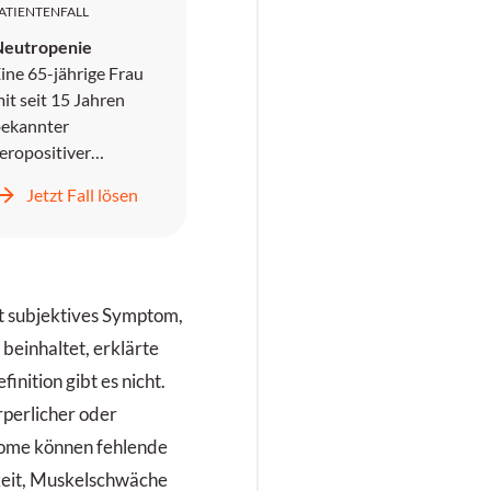
ATIENTENFALL
Neutropenie
ine 65-jährige Frau
it seit 15 Jahren
ekannter
eropositiver
heumatoider
Jetzt Fall lösen
rthritis mit
xtraartikulären
anifestationen,
arunter Ulzera an
en Beinen und
st subjektives Symptom,
heumatoide Knoten,
beinhaltet, erklärte
tellt sich mit seit
finition gibt es nicht.
mehreren Monaten
perlicher oder
wiederkehrenden
ino-pulmonalen
tome können fehlende
nfektionen vor.
keit, Muskelschwäche