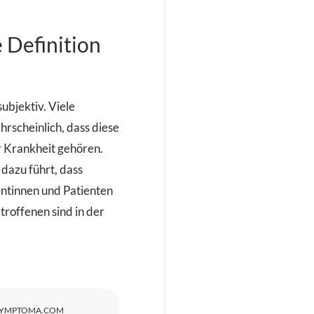
e Definition
ubjektiv. Viele
scheinlich, dass diese
r Krankheit gehören.
 dazu führt, dass
entinnen und Patienten
roffenen sind in der
SYMPTOMA.COM