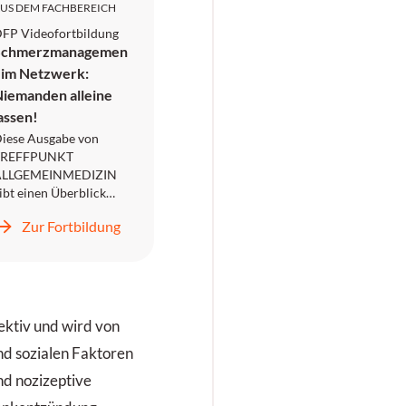
US DEM FACHBEREICH
FP Videofortbildung
Schmerzmanagemen
 im Netzwerk:
iemanden alleine
assen!
iese Ausgabe von
TREFFPUNKT
ALLGEMEINMEDIZIN
ibt einen Überblick
ber die in der
Zur Fortbildung
iedergelassenen Praxis
rimär relevanten
chmerzarten. Sie
rfahren, wie
ultimodales
herapiemanagement im
ektiv und wird von
ontext der
nd sozialen Faktoren
rimärversorgung
mgesetzt werden kann,
nd nozizeptive
orauf diagnostisch und