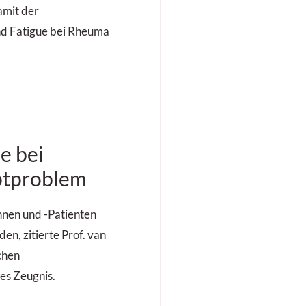
amit der
d Fatigue bei Rheuma
le bei
ptproblem
nnen und -Patienten
en, zitierte Prof. van
chen
es Zeugnis.