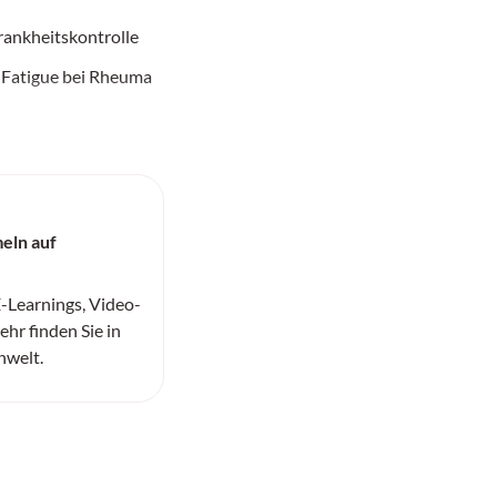
ankheitskontrolle
 Fatigue bei Rheuma
eln auf
-Learnings, Video-
hr finden Sie in
nwelt.