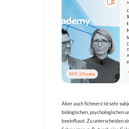
A
D
t
N
l
D
g
ü
n
DFP: 2 Punkte
p
S
e
m
T
Aber auch Schmerz ist sehr subj
K
biologischen, psychologischen u
P
u
beeinflusst. Zu unterscheiden si
w