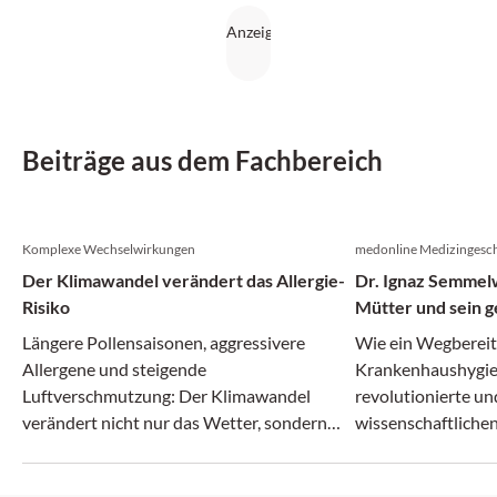
Beiträge aus dem Fachbereich
Komplexe Wechselwirkungen
medonline Medizingesch
Der Klimawandel verändert das Allergie-
Dr. Ignaz Semmelw
Risiko
Mütter und sein g
Irrenanstalt
Längere Pollensaisonen, aggressivere
Wie ein Wegberei
Allergene und steigende
Krankenhaushygie
Luftverschmutzung: Der Klimawandel
revolutionierte un
verändert nicht nur das Wetter, sondern
wissenschaftlichen
zunehmend auch das Allergie-Risiko.
zerbrach.