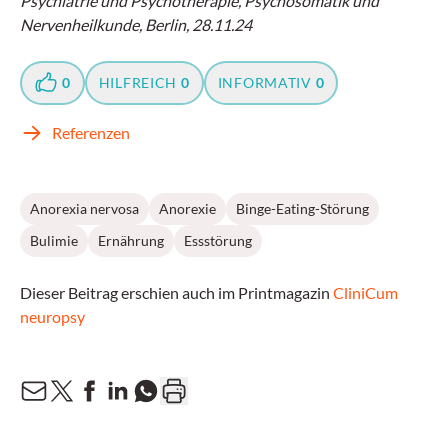
Psychiatrie und Psychotherapie, Psychosomatik und
Nervenheilkunde, Berlin, 28.11.24
0
HILFREICH
0
INFORMATIV
0
Referenzen
Anorexia nervosa
Anorexie
Binge-Eating-Störung
Bulimie
Ernährung
Essstörung
Dieser Beitrag erschien auch im Printmagazin
CliniCum
neuropsy