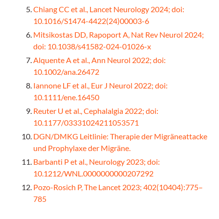
Chiang CC et al., Lancet Neurology 2024; doi:
10.1016/S1474-4422(24)00003-6
Mitsikostas DD, Rapoport A, Nat Rev Neurol 2024;
doi: 10.1038/s41582-024-01026-x
Alquente A et al., Ann Neurol 2022; doi:
10.1002/ana.26472
Iannone LF et al., Eur J Neurol 2022; doi:
10.1111/ene.16450
Reuter U et al., Cephalalgia 2022; doi:
10.1177/03331024211053571
DGN/DMKG Leitlinie: Therapie der Migräneattacke
und Prophylaxe der Migräne.
Barbanti P et al., Neurology 2023; doi:
10.1212/WNL.0000000000207292
Pozo-Rosich P, The Lancet 2023; 402(10404):775–
785