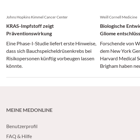
Johns Hopkins Kimmel Cancer Center
Weill Cornell Medicine
KRAS-Impfstoff zeigt
Biologische Entwi
Präventionswirkung
Gliome entschlüss
Eine Phase-I-Studie liefert erste Hinweise,
Forschende von We
dass sich Bauchspeicheldrüsenkrebs bei
dem New York Gen
Risikopersonen künftig vorbeugen lassen
Harvard Medical S
könnte.
Brigham haben neue
Entstehung aggre
gewonnen.
MEINE MEDONLINE
Benutzerprofil
FAQ & Hilfe