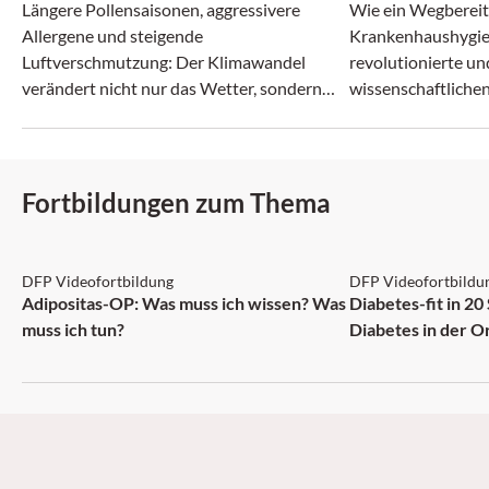
Irrenanstalt
Längere Pollensaisonen, aggressivere
Wie ein Wegberei
Allergene und steigende
Krankenhaushygie
Luftverschmutzung: Der Klimawandel
revolutionierte un
verändert nicht nur das Wetter, sondern
wissenschaftlichen
zunehmend auch das Allergie-Risiko.
zerbrach.
Fortbildungen zum Thema
DFP: 2 Punkte
DFP: 5 Punkte
DFP Videofortbildung
DFP Videofortbildu
NEU
Adipositas-OP: Was muss ich wissen? Was
Diabetes-fit in 20
muss ich tun?
Diabetes in der O