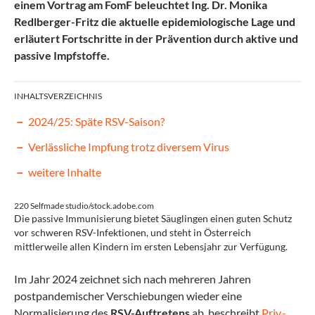
einem Vortrag am FomF beleuchtet Ing. Dr. Monika
Redlberger-Fritz die aktuelle epidemiologische Lage und
erläutert Fortschritte in der Prävention durch aktive und
passive Impfstoffe.
INHALTSVERZEICHNIS
2024/25: Späte RSV-Saison?
Verlässliche Impfung trotz diversem Virus
weitere Inhalte
220 Selfmade studio/stock.adobe.com
Die passive Immunisierung bietet Säuglingen einen guten Schutz
vor schweren RSV-Infektionen, und steht in Österreich
mittlerweile allen Kindern im ersten Lebensjahr zur Verfügung.
Im Jahr 2024 zeichnet sich nach mehreren Jahren
postpandemischer Verschiebungen wieder eine
Normalisierung des
RSV-Auftretens
ab, beschreibt
Priv.-