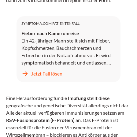
dann zum Virusaufkommen in epidemischer Form.
SYMPTOMA.COM PATIENTENFALL
Fieber nach Kamerunreise
Ein 42-jähriger Mann stellt sich mit Fieber,
Kopfschmerzen, Bauchschmerzen und
Erbrechen in der Notaufnahme vor. Er wird
symptomatisch behandelt und entlassen,
kehrt jedoch zwei Tage später mit
Jetzt Fall lösen
unstillbarem Erbrechen, Kopfschmerzen und
progredientem Fieber zurück.
Eine Herausforderung für die
Impfung
stellt diese
geografische und genetische Diversität allerdings nicht dar.
Alle der aktuell verfügbaren Immunisierungen setzen am
RSV-Fusionsprotein (F-Protein)
an. Das F-Protein ist
essenziell für die Fusion der Virusmembran mit der
Wirtszellmembran – blockieren es Antikörper aus der