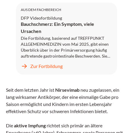
AUS DEM FACHBEREICH
DFP Videofortbildung
Bauchschmerz: Ein Symptom, viele
Ursachen
Die Fortbildung, basierend auf TREFFPUNKT
ALLGEMEINMEDIZIN vom Mai 2025, gibt einen
Überblick über in der Primärversorgung häufig
auftretende gastrointestinale Beschwerden. Sie
erfahren, wie ein strukturierter Diagnosepfad bei
Zur Fortbildung
unspezifischen Bauchschmerzen angewendet
werden kann, wann und wie schnell eine
Überweisung sinnvoll ist und wie mit häufigen
Ursachen wie Reiseerkrankungen oder
Seit dem letzten Jahr ist
Nirsevimab
neu zugelassen, ein
medikamentös bedingten Symptomen
lang wirksamer Antikörper, der eine einmalige Gabe pro
umgegangen wird. Zudem wird aufgezeigt,
worauf im diagnostischen und therapeutischen
Saison ermöglicht und Kindern im ersten Lebensjahr
Alltag zu achten ist und wie eine zielgerichtete
effektiven Schutz vor schweren Infektionen bietet.
Versorgung im hausärztlichen Setting gestaltet
werden kann.
Die
aktive Impfung
richtet sich primär an ältere
Erwachsene (>60 Jahre), Schwangere, sowie Personen mit