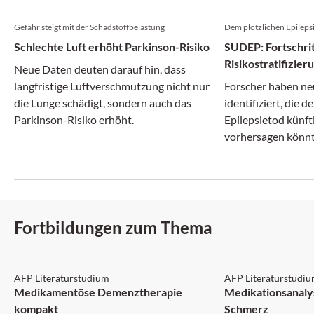
Gefahr steigt mit der Schadstoffbelastung
Dem plötzlichen Epileps
Schlechte Luft erhöht Parkinson-Risiko
SUDEP: Fortschrit
Risikostratifizie
Neue Daten deuten darauf hin, dass
langfristige Luftverschmutzung nicht nur
Forscher haben ne
die Lunge schädigt, sondern auch das
identifiziert, die d
Parkinson-Risiko erhöht.
Epilepsietod künft
vorhersagen könnt
Fortbildungen zum Thema
AFP: 3 Punkte
AFP: 1 Punkt
AFP Literaturstudium
AFP Literaturstudi
Medikamentöse Demenztherapie
Medikationsanaly
kompakt
Schmerz