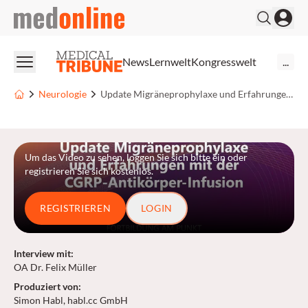
medonline
News
Lernwelt
Kongresswelt
...
Neurologie
Update Migräneprophylaxe und Erfahrungen mit der CGRP-Antikörper-Infusion
Um das Video zu sehen, loggen Sie sich bitte ein oder
registrieren Sie sich kostenlos.
REGISTRIEREN
LOGIN
Interview mit
:
OA Dr. Felix Müller
Produziert von
:
Simon Habl, habl.cc GmbH