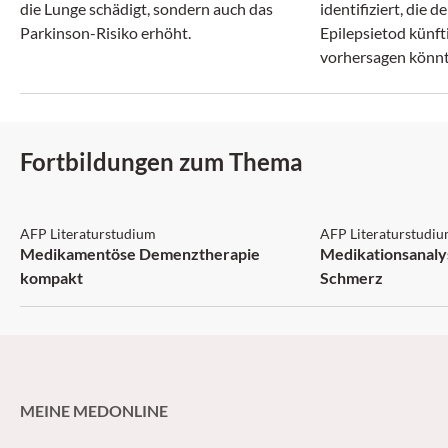
die Lunge schädigt, sondern auch das
identifiziert, die d
Parkinson-Risiko erhöht.
Epilepsietod künft
vorhersagen könnt
Fortbildungen zum Thema
AFP: 3 Punkte
AFP: 1 Punkt
AFP Literaturstudium
AFP Literaturstudi
Medikamentöse Demenztherapie
Medikationsanaly
kompakt
Schmerz
MEINE MEDONLINE