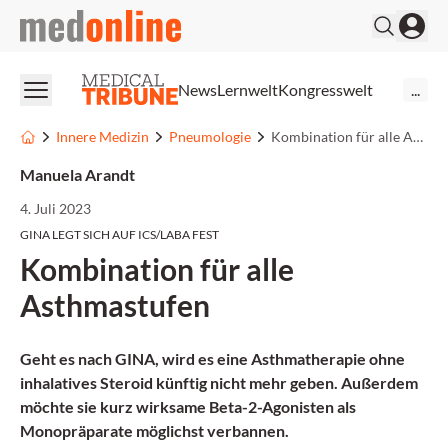
medonline
News
Lernwelt
Kongresswelt
...
Innere Medizin
Pneumologie
Kombination für alle Asthmastufen
Manuela Arandt
4. Juli 2023
GINA LEGT SICH AUF ICS/LABA FEST
Kombination für alle
Asthmastufen
Geht es nach GINA, wird es eine Asthmatherapie ohne
inhalatives Steroid künftig nicht mehr geben. Außerdem
möchte sie kurz wirksame Beta-2-Agonisten als
Monopräparate möglichst verbannen.