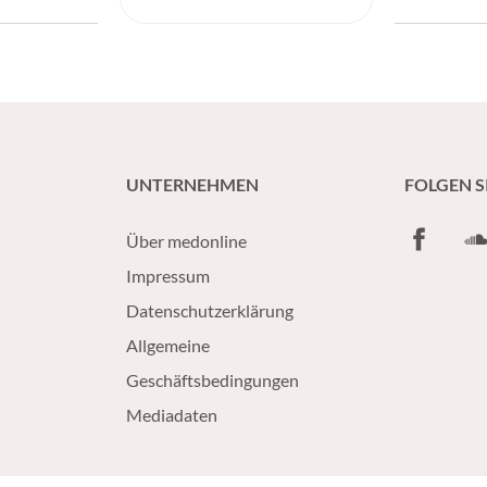
Einblicke in
und Patient
essiver IDH-
verbessern.
UNTERNEHMEN
FOLGEN S
Facebook
So
Über medonline
Impressum
Datenschutzerklärung
Allgemeine
Geschäftsbedingungen
Mediadaten