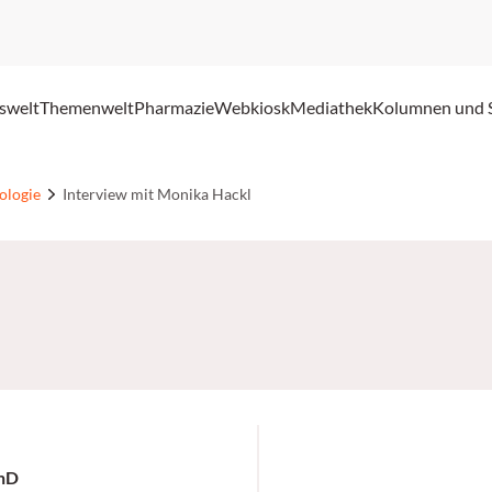
swelt
Themenwelt
Pharmazie
Webkiosk
Mediathek
Kolumnen und 
ologie
Interview mit Monika Hackl
istrieren Sie sich kostenlos.
PhD