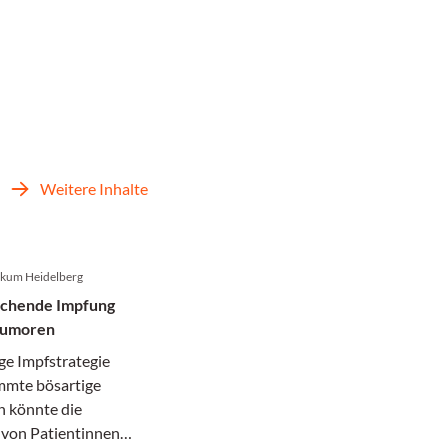
Weitere Inhalte
nikum Heidelberg
echende Impfung
tumoren
ge Impfstrategie
mmte bösartige
 könnte die
von Patientinnen