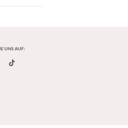
en grundlegend
IE UNS AUF:
undCloud
TikTok