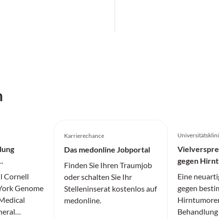
h
Universitätskli
Karrierechance
lung
Vielverspr
Das medonline Jobportal
gegen Hirn
Finden Sie Ihren Traumjob
l Cornell
Eine neuarti
oder schalten Sie Ihr
 York Genome
gegen besti
Stelleninserat kostenlos auf
 Medical
Hirntumoren
medonline.
neral
Behandlung 