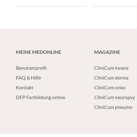
vorbeugen lassen könnte.
Brigham haben neue 
die Entstehung aggr
Gliome gewonnen.
MEINE MEDONLINE
MAGAZINE
Benutzerprofil
CliniCum innere
FAQ & Hilfe
CliniCum derma
Kontakt
CliniCum onko
DFP Fortbildung online
CliniCum neuropsy
CliniCum pneumo