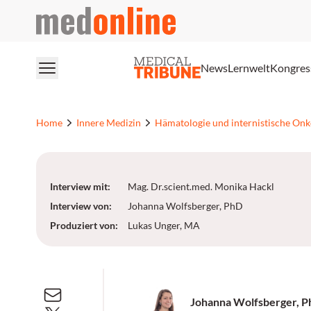
medonline
News
Lernwelt
Kongres
Home
Innere Medizin
Hämatologie und internistische Onk
Um das Video zu sehen, loggen Sie sich bitte ein oder reg
REGISTRIEREN
LOGIN
Interview mit
:
Mag. Dr.scient.med. Monika Hackl
Interview von
:
Johanna Wolfsberger, PhD
Produziert von
:
Lukas Unger, MA
Johanna Wolfsberger, 