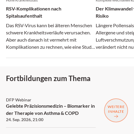
Hohe Krankheitslast
Komplexe Wechselwirk
RSV-Komplikationen nach
Der Klimawandel v
Spitalsaufenthalt
Risiko
Das RSV-Virus kann bei älteren Menschen
Längere Pollensais
schwere Krankheitsverläufe verursachen.
Allergene und ste
Aber auch danach ist vermehrt mit
Luftverschmutzun
Komplikationen zu rechnen, wie eine Studie
verändert nicht nu
zeigt.
zunehmend auch da
Fortbildungen zum Thema
DFP
DFP Webinar
Gelebte Präzisionsmedizin – Biomarker in
WEITERE
INHALTE
der Therapie von Asthma & COPD
24. Sep. 2026
,
21:00